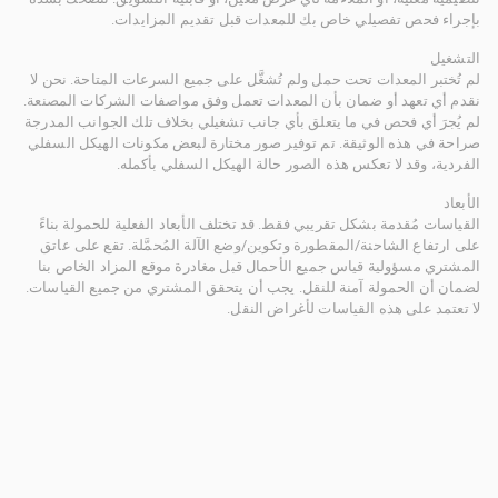
بإجراء فحص تفصيلي خاص بك للمعدات قبل تقديم المزايدات.
التشغيل
لم تُختبر المعدات تحت حمل ولم تُشغَّل على جميع السرعات المتاحة. نحن لا
نقدم أي تعهد أو ضمان بأن المعدات تعمل وفق مواصفات الشركات المصنعة.
لم يُجرَ أي فحص في ما يتعلق بأي جانب تشغيلي بخلاف تلك الجوانب المدرجة
صراحة في هذه الوثيقة. تم توفير صور مختارة لبعض مكونات الهيكل السفلي
الفردية، وقد لا تعكس هذه الصور حالة الهيكل السفلي بأكمله.
الأبعاد
القياسات مُقدمة بشكل تقريبي فقط. قد تختلف الأبعاد الفعلية للحمولة بناءً
على ارتفاع الشاحنة/المقطورة وتكوين/وضع الآلة المُحمَّلة. تقع على عاتق
المشتري مسؤولية قياس جميع الأحمال قبل مغادرة موقع المزاد الخاص بنا
لضمان أن الحمولة آمنة للنقل. يجب أن يتحقق المشتري من جميع القياسات.
لا تعتمد على هذه القياسات لأغراض النقل.