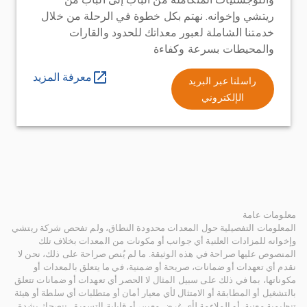
ريتشي وإخوانه. نهتم بكل خطوة في الرحلة من خلال
خدمتنا الشاملة لعبور معداتك للحدود والقارات
والمحيطات بسرعة وكفاءة
معرفة المزيد
راسلنا عبر البريد
الإلكتروني
معلومات عامة
المعلومات التفصيلية حول المعدات محدودة النطاق، ولم تفحص شركة ريتشي
وإخوانه للمزادات العلنية أي جوانب أو مكونات من المعدات بخلاف تلك
المنصوص عليها صراحة في هذه الوثيقة. ما لم يُنص صراحة على ذلك، نحن لا
نقدم أي تعهدات أو ضمانات، صريحة أو ضمنية، في ما يتعلق بالمعدات أو
مكوناتها، بما في ذلك على سبيل المثال لا الحصر أي تعهدات أو ضمانات تتعلق
بالتشغيل أو المطابقة أو الامتثال لأي معيار أمان أو متطلبات أي سلطة أو هيئة
تنظيمية معنية، أو الملاءمة لأي غرض معين، أو قابلية التسويق. ننصحك بشدة