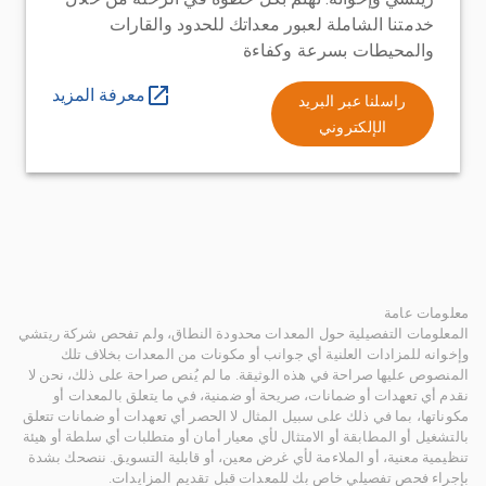
خدمتنا الشاملة لعبور معداتك للحدود والقارات
والمحيطات بسرعة وكفاءة
معرفة المزيد
راسلنا عبر البريد
الإلكتروني
معلومات عامة
المعلومات التفصيلية حول المعدات محدودة النطاق، ولم تفحص شركة ريتشي
وإخوانه للمزادات العلنية أي جوانب أو مكونات من المعدات بخلاف تلك
المنصوص عليها صراحة في هذه الوثيقة. ما لم يُنص صراحة على ذلك، نحن لا
نقدم أي تعهدات أو ضمانات، صريحة أو ضمنية، في ما يتعلق بالمعدات أو
مكوناتها، بما في ذلك على سبيل المثال لا الحصر أي تعهدات أو ضمانات تتعلق
بالتشغيل أو المطابقة أو الامتثال لأي معيار أمان أو متطلبات أي سلطة أو هيئة
تنظيمية معنية، أو الملاءمة لأي غرض معين، أو قابلية التسويق. ننصحك بشدة
بإجراء فحص تفصيلي خاص بك للمعدات قبل تقديم المزايدات.