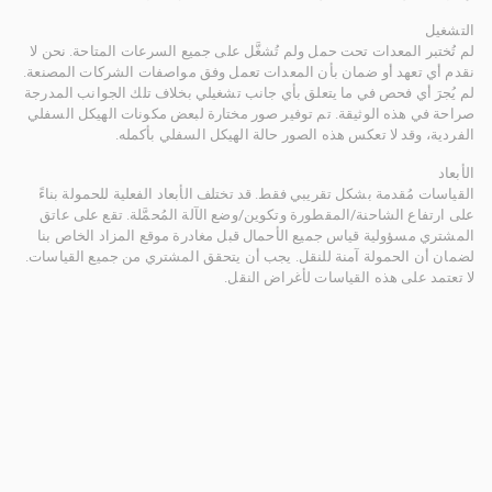
التشغيل
لم تُختبر المعدات تحت حمل ولم تُشغَّل على جميع السرعات المتاحة. نحن لا
نقدم أي تعهد أو ضمان بأن المعدات تعمل وفق مواصفات الشركات المصنعة.
لم يُجرَ أي فحص في ما يتعلق بأي جانب تشغيلي بخلاف تلك الجوانب المدرجة
صراحة في هذه الوثيقة. تم توفير صور مختارة لبعض مكونات الهيكل السفلي
الفردية، وقد لا تعكس هذه الصور حالة الهيكل السفلي بأكمله.
الأبعاد
القياسات مُقدمة بشكل تقريبي فقط. قد تختلف الأبعاد الفعلية للحمولة بناءً
على ارتفاع الشاحنة/المقطورة وتكوين/وضع الآلة المُحمَّلة. تقع على عاتق
المشتري مسؤولية قياس جميع الأحمال قبل مغادرة موقع المزاد الخاص بنا
لضمان أن الحمولة آمنة للنقل. يجب أن يتحقق المشتري من جميع القياسات.
لا تعتمد على هذه القياسات لأغراض النقل.