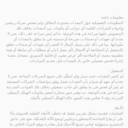
معلومات عامة
المعلومات التفصيلية حول المعدات محدودة النطاق، ولم تفحص شركة ريتشي
وإخوانه للمزادات العلنية أي جوانب أو مكونات من المعدات بخلاف تلك
المنصوص عليها صراحة في هذه الوثيقة. ما لم يُنص صراحة على ذلك، نحن لا
نقدم أي تعهدات أو ضمانات، صريحة أو ضمنية، في ما يتعلق بالمعدات أو
مكوناتها، بما في ذلك على سبيل المثال لا الحصر أي تعهدات أو ضمانات تتعلق
بالتشغيل أو المطابقة أو الامتثال لأي معيار أمان أو متطلبات أي سلطة أو هيئة
تنظيمية معنية، أو الملاءمة لأي غرض معين، أو قابلية التسويق. ننصحك بشدة
بإجراء فحص تفصيلي خاص بك للمعدات قبل تقديم المزايدات.
التشغيل
لم تُختبر المعدات تحت حمل ولم تُشغَّل على جميع السرعات المتاحة. نحن لا
نقدم أي تعهد أو ضمان بأن المعدات تعمل وفق مواصفات الشركات المصنعة.
لم يُجرَ أي فحص في ما يتعلق بأي جانب تشغيلي بخلاف تلك الجوانب المدرجة
صراحة في هذه الوثيقة. تم توفير صور مختارة لبعض مكونات الهيكل السفلي
الفردية، وقد لا تعكس هذه الصور حالة الهيكل السفلي بأكمله.
الأبعاد
القياسات مُقدمة بشكل تقريبي فقط. قد تختلف الأبعاد الفعلية للحمولة بناءً
على ارتفاع الشاحنة/المقطورة وتكوين/وضع الآلة المُحمَّلة. تقع على عاتق
المشتري مسؤولية قياس جميع الأحمال قبل مغادرة موقع المزاد الخاص بنا