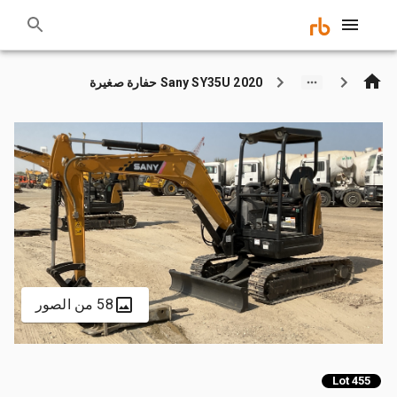
2020 Sany SY35U حفارة صغيرة
58 من الصور
Lot 455