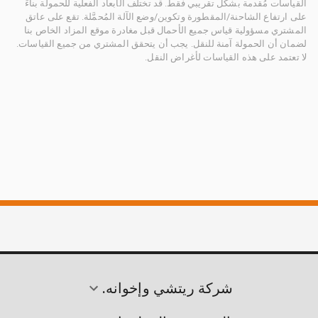
القياسات مُقدمة بشكل تقريبي فقط. قد تختلف الأبعاد الفعلية للحمولة بناءً
على ارتفاع الشاحنة/المقطورة وتكوين/وضع الآلة المُحمَّلة. تقع على عاتق
المشتري مسؤولية قياس جميع الأحمال قبل مغادرة موقع المزاد الخاص بنا
لضمان أن الحمولة آمنة للنقل. يجب أن يتحقق المشتري من جميع القياسات.
لا تعتمد على هذه القياسات لأغراض النقل.
شركة ريتشي وإخوانه.