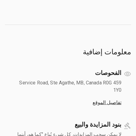
معلومات إضافية
الفحوصات
459 Service Road, Ste Agathe, MB, Canada R0G
1Y0
تفاصيل الموقع
بنود المزايدة والبيع
لا يمكن سحب المزايدات. كل شيء يُباع "كما هو، أينما