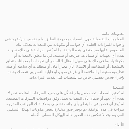
معلومات عامة
المعلومات التفصيلية حول المعدات محدودة النطاق، ولم تفحص شركة ريتشي
وإخوانه للمزادات العلنية أي جوانب أو مكونات من المعدات بخلاف تلك
المنصوص عليها صراحة في هذه الوثيقة. ما لم يُنص صراحة على ذلك، نحن لا
نقدم أي تعهدات أو ضمانات، صريحة أو ضمنية، في ما يتعلق بالمعدات أو
مكوناتها، بما في ذلك على سبيل المثال لا الحصر أي تعهدات أو ضمانات تتعلق
بالتشغيل أو المطابقة أو الامتثال لأي معيار أمان أو متطلبات أي سلطة أو هيئة
تنظيمية معنية، أو الملاءمة لأي غرض معين، أو قابلية التسويق. ننصحك بشدة
بإجراء فحص تفصيلي خاص بك للمعدات قبل تقديم المزايدات.
التشغيل
لم تُختبر المعدات تحت حمل ولم تُشغَّل على جميع السرعات المتاحة. نحن لا
نقدم أي تعهد أو ضمان بأن المعدات تعمل وفق مواصفات الشركات المصنعة.
لم يُجرَ أي فحص في ما يتعلق بأي جانب تشغيلي بخلاف تلك الجوانب المدرجة
صراحة في هذه الوثيقة. تم توفير صور مختارة لبعض مكونات الهيكل السفلي
الفردية، وقد لا تعكس هذه الصور حالة الهيكل السفلي بأكمله.
الأبعاد