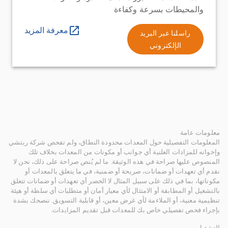
والمحيطات بسرعة وكفاءة
معرفة المزيد
راسلنا عبر البريد
الإلكتروني
معلومات عامة
المعلومات التفصيلية حول المعدات محدودة النطاق، ولم تفحص شركة ريتشي
وإخوانه للمزادات العلنية أي جوانب أو مكونات من المعدات بخلاف تلك
المنصوص عليها صراحة في هذه الوثيقة. ما لم يُنص صراحة على ذلك، نحن لا
نقدم أي تعهدات أو ضمانات، صريحة أو ضمنية، في ما يتعلق بالمعدات أو
مكوناتها، بما في ذلك على سبيل المثال لا الحصر أي تعهدات أو ضمانات تتعلق
بالتشغيل أو المطابقة أو الامتثال لأي معيار أمان أو متطلبات أي سلطة أو هيئة
تنظيمية معنية، أو الملاءمة لأي غرض معين، أو قابلية التسويق. ننصحك بشدة
بإجراء فحص تفصيلي خاص بك للمعدات قبل تقديم المزايدات.
التشغيل