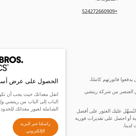
+524272660909
دفعوا فاتورتهم كاملةً.
الحصول على عرض أسع
ن العنصر من شركة ريتشي
انقل معداتك حيث يجب أن تكو
الباب إلى الباب من ريتشي وإ
الشاملة لعبور معداتك للحدود
سهِّل عليك العثور على أفضل
ة أو احصل على تقديرات فورية
راسلنا عبر البريد
لدينا.
الإلكتروني