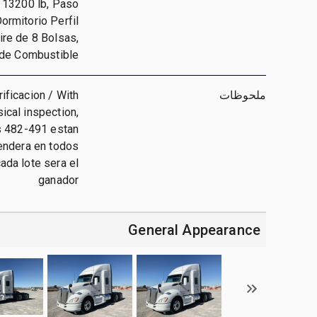
l 13200 lb, Paso
ormitorio Perfil
ire de 8 Bolsas,
 de Combustible
ملحوظات
ificacion / With
ical inspection,
es 482-491 estan
tendera en todos
ada lote sera el
ganador
General Appearance