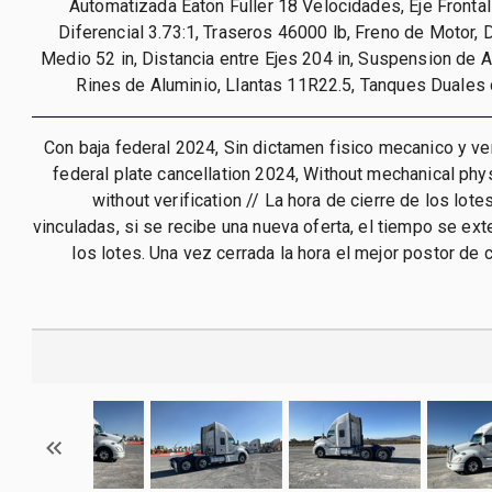
Automatizada Eaton Fuller 18 Velocidades, Eje Fronta
Diferencial 3.73:1, Traseros 46000 lb, Freno de Motor, D
Medio 52 in, Distancia entre Ejes 204 in, Suspension de A
Rines de Aluminio, Llantas 11R22.5, Tanques Duales
Con baja federal 2024, Sin dictamen fisico mecanico y ver
federal plate cancellation 2024, Without mechanical phys
without verification // La hora de cierre de los lot
vinculadas, si se recibe una nueva oferta, el tiempo se ex
los lotes. Una vez cerrada la hora el mejor postor de c