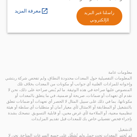
معرفة المزيد
راسلنا عبر البريد
الإلكتروني
معلومات عامة
المعلومات التفصيلية حول المعدات محدودة النطاق، ولم تفحص شركة ريتشي
وإخوانه للمزادات العلنية أي جوانب أو مكونات من المعدات بخلاف تلك
المنصوص عليها صراحة في هذه الوثيقة. ما لم يُنص صراحة على ذلك، نحن لا
نقدم أي تعهدات أو ضمانات، صريحة أو ضمنية، في ما يتعلق بالمعدات أو
مكوناتها، بما في ذلك على سبيل المثال لا الحصر أي تعهدات أو ضمانات تتعلق
بالتشغيل أو المطابقة أو الامتثال لأي معيار أمان أو متطلبات أي سلطة أو هيئة
تنظيمية معنية، أو الملاءمة لأي غرض معين، أو قابلية التسويق. ننصحك بشدة
بإجراء فحص تفصيلي خاص بك للمعدات قبل تقديم المزايدات.
التشغيل
لم تُختبر المعدات تحت حمل ولم تُشغَّل على جميع السرعات المتاحة. نحن لا