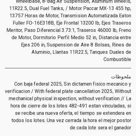
Wheelbase, 8-Bag Air Suspension, Aluminum Wheels,
11R22.5, Dual Fuel Tanks, / Motor Paccar MX-13 455 hp,
13757 Horas de Motor, Transmision Automatizada Eaton
Fuller FO-16E318B, Eje Frontal 13200 lb, Ejes Traseros
Meritor, Paso Diferencial 3.73:1, Traseros 46000 lb, Freno
de Motor, Dormitorio Perfil Medio 52 in, Distancia entre
Ejes 206 in, Suspension de Aire 8 Bolsas, Rines de
Aluminio, Llantas 11R22.5, Tanques Duales de
Combustible
ملحوظات
Con baja federal 2025, Sin dictamen fisico mecanico y
verificacion / With federal plate cancellation 2025, Without
mechanical physical inspection, without verification // La
hora de cierre de los lotes 482-491 estan vinculadas, si
se recibe una nueva oferta, el tiempo se extendera en
todos los lotes. Una vez cerrada la hora el mejor postor
de cada lote sera el ganador