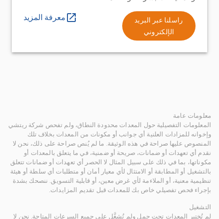
معرفة المزيد
راسلنا عبر البريد
الإلكتروني
معلومات عامة
المعلومات التفصيلية حول المعدات محدودة النطاق، ولم تفحص شركة ريتشي
وإخوانه للمزادات العلنية أي جوانب أو مكونات من المعدات بخلاف تلك
المنصوص عليها صراحة في هذه الوثيقة. ما لم يُنص صراحة على ذلك، نحن لا
نقدم أي تعهدات أو ضمانات، صريحة أو ضمنية، في ما يتعلق بالمعدات أو
مكوناتها، بما في ذلك على سبيل المثال لا الحصر أي تعهدات أو ضمانات تتعلق
بالتشغيل أو المطابقة أو الامتثال لأي معيار أمان أو متطلبات أي سلطة أو هيئة
تنظيمية معنية، أو الملاءمة لأي غرض معين، أو قابلية التسويق. ننصحك بشدة
بإجراء فحص تفصيلي خاص بك للمعدات قبل تقديم المزايدات.
التشغيل
لم تُختبر المعدات تحت حمل ولم تُشغَّل على جميع السرعات المتاحة. نحن لا