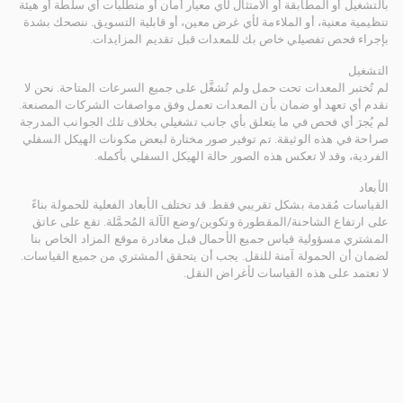
بالتشغيل أو المطابقة أو الامتثال لأي معيار أمان أو متطلبات أي سلطة أو هيئة
تنظيمية معنية، أو الملاءمة لأي غرض معين، أو قابلية التسويق. ننصحك بشدة
بإجراء فحص تفصيلي خاص بك للمعدات قبل تقديم المزايدات.
التشغيل
لم تُختبر المعدات تحت حمل ولم تُشغَّل على جميع السرعات المتاحة. نحن لا
نقدم أي تعهد أو ضمان بأن المعدات تعمل وفق مواصفات الشركات المصنعة.
لم يُجرَ أي فحص في ما يتعلق بأي جانب تشغيلي بخلاف تلك الجوانب المدرجة
صراحة في هذه الوثيقة. تم توفير صور مختارة لبعض مكونات الهيكل السفلي
الفردية، وقد لا تعكس هذه الصور حالة الهيكل السفلي بأكمله.
الأبعاد
القياسات مُقدمة بشكل تقريبي فقط. قد تختلف الأبعاد الفعلية للحمولة بناءً
على ارتفاع الشاحنة/المقطورة وتكوين/وضع الآلة المُحمَّلة. تقع على عاتق
المشتري مسؤولية قياس جميع الأحمال قبل مغادرة موقع المزاد الخاص بنا
لضمان أن الحمولة آمنة للنقل. يجب أن يتحقق المشتري من جميع القياسات.
لا تعتمد على هذه القياسات لأغراض النقل.