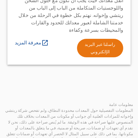
انقل معداتك حيث يجب أن تكون مع حلول الشحن
واللوجستيات المتكاملة من الباب إلى الباب من
ريتشي وإخوانه. نهتم بكل خطوة في الرحلة من خلال
خدمتنا الشاملة لعبور معداتك للحدود والقارات
والمحيطات بسرعة وكفاءة
معرفة المزيد
راسلنا عبر البريد
الإلكتروني
معلومات عامة
المعلومات التفصيلية حول المعدات محدودة النطاق، ولم تفحص شركة ريتشي
وإخوانه للمزادات العلنية أي جوانب أو مكونات من المعدات بخلاف تلك
المنصوص عليها صراحة في هذه الوثيقة. ما لم يُنص صراحة على ذلك، نحن لا
نقدم أي تعهدات أو ضمانات، صريحة أو ضمنية، في ما يتعلق بالمعدات أو
مكوناتها، بما في ذلك على سبيل المثال لا الحصر أي تعهدات أو ضمانات تتعلق