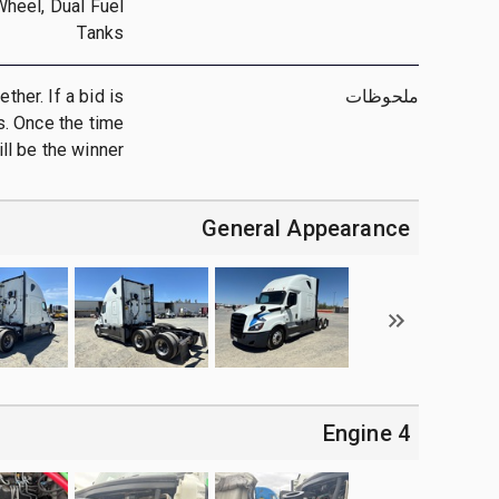
Wheel, Dual Fuel
Tanks
ملحوظات
her. If a bid is
ts. Once the time
ll be the winner.
General Appearance
4 Engine