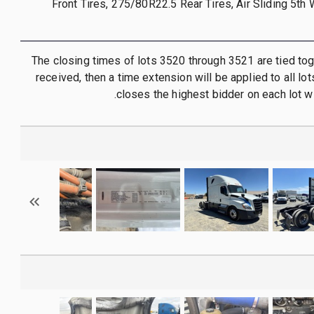
Front Tires, 275/80R22.5 Rear Tires, Air Sliding 5th 
The closing times of lots 3520 through 3521 are tied toget
received, then a time extension will be applied to all lo
closes the highest bidder on each lot wi