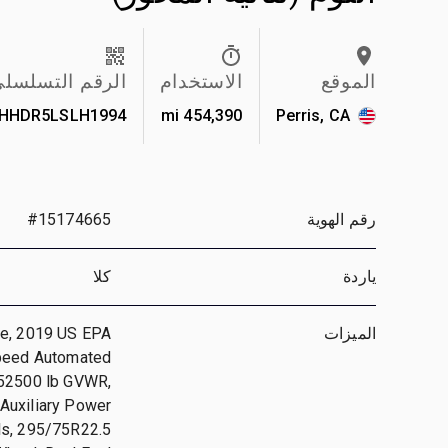
الموقع
الاستخدام
الرقم التسلسل
HHDR5LSLH1994
454,390 mi
Perris, CA
رقم الهوية
#15174665
ياردة
كلا
الميزات
ne, 2019 US EPA
Speed Automated
 52500 lb GVWR,
 Auxiliary Power
ls, 295/75R22.5