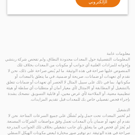
الإلكتروني
معلومات عامة
المعلومات التفصيلية حول المعدات محدودة النطاق، ولم تفحص شركة ريتشي
وإخوانه للمزادات العلنية أي جوانب أو مكونات من المعدات بخلاف تلك
المنصوص عليها صراحة في هذه الوثيقة. ما لم يُنص صراحة على ذلك، نحن لا
نقدم أي تعهدات أو ضمانات، صريحة أو ضمنية، في ما يتعلق بالمعدات أو
مكوناتها، بما في ذلك على سبيل المثال لا الحصر أي تعهدات أو ضمانات تتعلق
بالتشغيل أو المطابقة أو الامتثال لأي معيار أمان أو متطلبات أي سلطة أو هيئة
تنظيمية معنية، أو الملاءمة لأي غرض معين، أو قابلية التسويق. ننصحك بشدة
بإجراء فحص تفصيلي خاص بك للمعدات قبل تقديم المزايدات.
التشغيل
لم تُختبر المعدات تحت حمل ولم تُشغَّل على جميع السرعات المتاحة. نحن لا
نقدم أي تعهد أو ضمان بأن المعدات تعمل وفق مواصفات الشركات المصنعة.
لم يُجرَ أي فحص في ما يتعلق بأي جانب تشغيلي بخلاف تلك الجوانب المدرجة
صراحة في هذه الوثيقة. تم توفير صور مختارة لبعض مكونات الهيكل السفلي