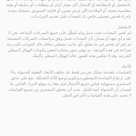
بالتشغيل أو المطابقة أو الامتثال لأي معيار أمان أو متطلبات أي سلطة أو هيئة
تنظيمية معنية، أو الملاءمة لأي غرض معين، أو قابلية التسويق. ننصحك بشدة
بإجراء فحص تفصيلي خاص بك للمعدات قبل تقديم المزايدات.
التشغيل
لم تُختبر المعدات تحت حمل ولم تُشغَّل على جميع السرعات المتاحة. نحن لا
نقدم أي تعهد أو ضمان بأن المعدات تعمل وفق مواصفات الشركات المصنعة.
لم يُجرَ أي فحص في ما يتعلق بأي جانب تشغيلي بخلاف تلك الجوانب المدرجة
صراحة في هذه الوثيقة. تم توفير صور مختارة لبعض مكونات الهيكل السفلي
الفردية، وقد لا تعكس هذه الصور حالة الهيكل السفلي بأكمله.
الأبعاد
القياسات مُقدمة بشكل تقريبي فقط. قد تختلف الأبعاد الفعلية للحمولة بناءً
على ارتفاع الشاحنة/المقطورة وتكوين/وضع الآلة المُحمَّلة. تقع على عاتق
المشتري مسؤولية قياس جميع الأحمال قبل مغادرة موقع المزاد الخاص بنا
لضمان أن الحمولة آمنة للنقل. يجب أن يتحقق المشتري من جميع القياسات.
لا تعتمد على هذه القياسات لأغراض النقل.