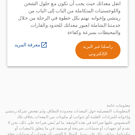
انقل معداتك حيث يجب أن تكون مع حلول الشحن
واللوجستيات المتكاملة من الباب إلى الباب من
ريتشي وإخوانه. نهتم بكل خطوة في الرحلة من خلال
خدمتنا الشاملة لعبور معداتك للحدود والقارات
والمحيطات بسرعة وكفاءة
معرفة المزيد
راسلنا عبر البريد
الإلكتروني
معلومات عامة
المعلومات التفصيلية حول المعدات محدودة النطاق، ولم تفحص شركة ريتشي
وإخوانه للمزادات العلنية أي جوانب أو مكونات من المعدات بخلاف تلك
المنصوص عليها صراحة في هذه الوثيقة. ما لم يُنص صراحة على ذلك، نحن لا
نقدم أي تعهدات أو ضمانات، صريحة أو ضمنية، في ما يتعلق بالمعدات أو
مكوناتها، بما في ذلك على سبيل المثال لا الحصر أي تعهدات أو ضمانات تتعلق