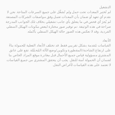
التشغيل
لم تُختبر المعدات تحت حمل ولم تُشغَّل على جميع السرعات المتاحة. نحن لا
نقدم أي تعهد أو ضمان بأن المعدات تعمل وفق مواصفات الشركات المصنعة.
لم يُجرَ أي فحص في ما يتعلق بأي جانب تشغيلي بخلاف تلك الجوانب المدرجة
صراحة في هذه الوثيقة. تم توفير صور مختارة لبعض مكونات الهيكل السفلي
الفردية، وقد لا تعكس هذه الصور حالة الهيكل السفلي بأكمله.
الأبعاد
القياسات مُقدمة بشكل تقريبي فقط. قد تختلف الأبعاد الفعلية للحمولة بناءً
على ارتفاع الشاحنة/المقطورة وتكوين/وضع الآلة المُحمَّلة. تقع على عاتق
المشتري مسؤولية قياس جميع الأحمال قبل مغادرة موقع المزاد الخاص بنا
لضمان أن الحمولة آمنة للنقل. يجب أن يتحقق المشتري من جميع القياسات.
لا تعتمد على هذه القياسات لأغراض النقل.