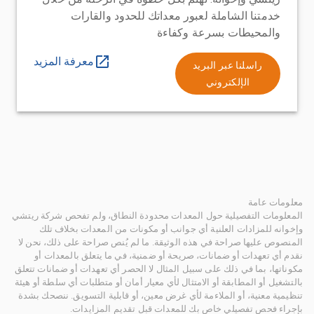
خدمتنا الشاملة لعبور معداتك للحدود والقارات
والمحيطات بسرعة وكفاءة
معرفة المزيد
راسلنا عبر البريد
الإلكتروني
معلومات عامة
المعلومات التفصيلية حول المعدات محدودة النطاق، ولم تفحص شركة ريتشي
وإخوانه للمزادات العلنية أي جوانب أو مكونات من المعدات بخلاف تلك
المنصوص عليها صراحة في هذه الوثيقة. ما لم يُنص صراحة على ذلك، نحن لا
نقدم أي تعهدات أو ضمانات، صريحة أو ضمنية، في ما يتعلق بالمعدات أو
مكوناتها، بما في ذلك على سبيل المثال لا الحصر أي تعهدات أو ضمانات تتعلق
بالتشغيل أو المطابقة أو الامتثال لأي معيار أمان أو متطلبات أي سلطة أو هيئة
تنظيمية معنية، أو الملاءمة لأي غرض معين، أو قابلية التسويق. ننصحك بشدة
بإجراء فحص تفصيلي خاص بك للمعدات قبل تقديم المزايدات.