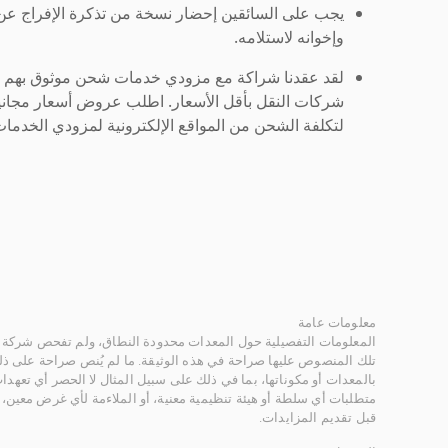
يجب على السائقين إحضار نسخة من تذكرة الإفراج ع
وإخوانه لاستلامه.
لقد عقدنا شراكة مع مزودي خدمات شحن موثوق بهم لنُ
شركات النقل بأقل الأسعار. اطلب عروض أسعار مجاني
لتكلفة الشحن من المواقع الإلكترونية لمزودي الخدمات 
معلومات عامة
المعلومات التفصيلية حول المعدات محدودة النطاق، ولم تفحص شركة ر
تلك المنصوص عليها صراحة في هذه الوثيقة. ما لم يُنص صراحة على ذلك
بالمعدات أو مكوناتها، بما في ذلك على سبيل المثال لا الحصر أي تعهدات 
متطلبات أي سلطة أو هيئة تنظيمية معنية، أو الملاءمة لأي غرض معين
قبل تقديم المزايدات.