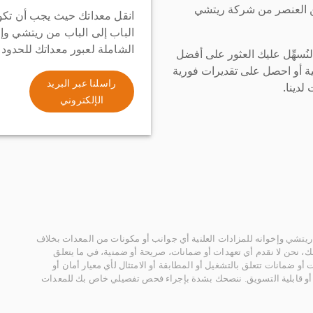
ن العنصر من شركة ريتشي
انقل معداتك حيث يجب أن تكو
الباب إلى الباب من ريتشي وإ
الشاملة لعبور معداتك للحدود
سهِّل عليك العثور على أفضل
ة أو احصل على تقديرات فورية
راسلنا عبر البريد
لدينا.
الإلكتروني
يتشي وإخوانه للمزادات العلنية أي جوانب أو مكونات من المعدات بخلاف
، نحن لا نقدم أي تعهدات أو ضمانات، صريحة أو ضمنية، في ما يتعلق
أو ضمانات تتعلق بالتشغيل أو المطابقة أو الامتثال لأي معيار أمان أو
، أو قابلية التسويق. ننصحك بشدة بإجراء فحص تفصيلي خاص بك للمعدات