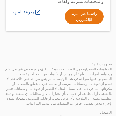
والمحيطات بسرعة وكفاءة
معرفة المزيد
راسلنا عبر البريد
الإلكتروني
معلومات عامة
المعلومات التفصيلية حول المعدات محدودة النطاق، ولم تفحص شركة ريتشي
وإخوانه للمزادات العلنية أي جوانب أو مكونات من المعدات بخلاف تلك
المنصوص عليها صراحة في هذه الوثيقة. ما لم يُنص صراحة على ذلك، نحن لا
نقدم أي تعهدات أو ضمانات، صريحة أو ضمنية، في ما يتعلق بالمعدات أو
مكوناتها، بما في ذلك على سبيل المثال لا الحصر أي تعهدات أو ضمانات تتعلق
بالتشغيل أو المطابقة أو الامتثال لأي معيار أمان أو متطلبات أي سلطة أو هيئة
تنظيمية معنية، أو الملاءمة لأي غرض معين، أو قابلية التسويق. ننصحك بشدة
بإجراء فحص تفصيلي خاص بك للمعدات قبل تقديم المزايدات.
التشغيل