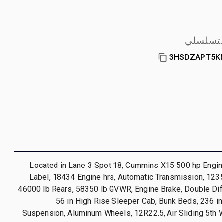
لتسلسلي
3HSDZAPT5K
Located in Lane 3 Spot 18, Cummins X15 500 hp Engi
Label, 18434 Engine hrs, Automatic Transmission, 1235
46000 lb Rears, 58350 lb GVWR, Engine Brake, Double Dif
56 in High Rise Sleeper Cab, Bunk Beds, 236 i
Suspension, Aluminum Wheels, 12R22.5, Air Sliding 5th 