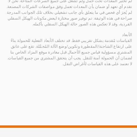
لم تُختبر المعدات تحت حمل ولم تُشغَّل على جميع السرعات المتاحة. نحن لا
نقدم أي تعهد أو ضمان بأن المعدات تعمل وفق مواصفات الشركات المصنعة.
لم يُجرَ أي فحص في ما يتعلق بأي جانب تشغيلي بخلاف تلك الجوانب المدرجة
صراحة في هذه الوثيقة. تم توفير صور مختارة لبعض مكونات الهيكل السفلي
الفردية، وقد لا تعكس هذه الصور حالة الهيكل السفلي بأكمله.
الأبعاد
القياسات مُقدمة بشكل تقريبي فقط. قد تختلف الأبعاد الفعلية للحمولة بناءً
على ارتفاع الشاحنة/المقطورة وتكوين/وضع الآلة المُحمَّلة. تقع على عاتق
المشتري مسؤولية قياس جميع الأحمال قبل مغادرة موقع المزاد الخاص بنا
لضمان أن الحمولة آمنة للنقل. يجب أن يتحقق المشتري من جميع القياسات.
لا تعتمد على هذه القياسات لأغراض النقل.