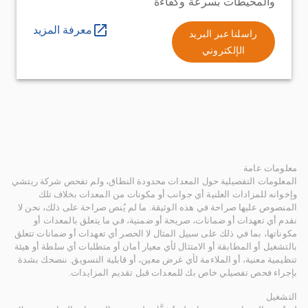
والمحيطات بسرعة وكفاءة
معرفة المزيد
راسلنا عبر البريد
الإلكتروني
معلومات عامة
المعلومات التفصيلية حول المعدات محدودة النطاق، ولم تفحص شركة ريتشي
وإخوانه للمزادات العلنية أي جوانب أو مكونات من المعدات بخلاف تلك
المنصوص عليها صراحة في هذه الوثيقة. ما لم يُنص صراحة على ذلك، نحن لا
نقدم أي تعهدات أو ضمانات، صريحة أو ضمنية، في ما يتعلق بالمعدات أو
مكوناتها، بما في ذلك على سبيل المثال لا الحصر أي تعهدات أو ضمانات تتعلق
بالتشغيل أو المطابقة أو الامتثال لأي معيار أمان أو متطلبات أي سلطة أو هيئة
تنظيمية معنية، أو الملاءمة لأي غرض معين، أو قابلية التسويق. ننصحك بشدة
بإجراء فحص تفصيلي خاص بك للمعدات قبل تقديم المزايدات.
التشغيل