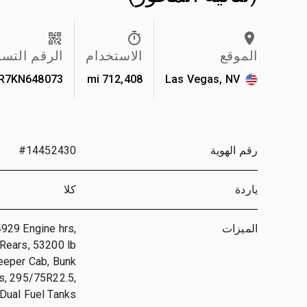
الموقع
الاستخدام
الرقم التس
R7KN648073
712,408 mi
Las Vegas, NV
رقم الهوية
#14452430
ياردة
كلا
الميزات
929 Engine hrs,
Rears, 53200 lb
leeper Cab, Bunk
s, 295/75R22.5,
Dual Fuel Tanks