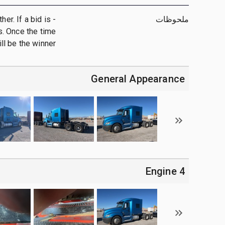
ملحوظات
her. If a bid is
ts. Once the time
ll be the winner.
General Appearance
4 Engine