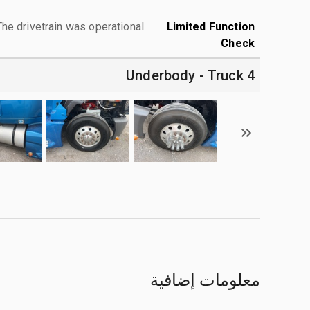
The drivetrain was operational.
Limited Function
Check
4 Underbody - Truck
معلومات إضافية