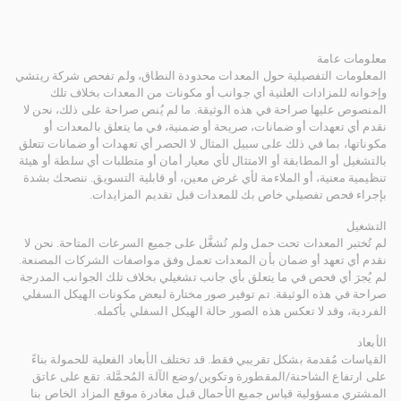
معلومات عامة
المعلومات التفصيلية حول المعدات محدودة النطاق، ولم تفحص شركة ريتشي
وإخوانه للمزادات العلنية أي جوانب أو مكونات من المعدات بخلاف تلك
المنصوص عليها صراحة في هذه الوثيقة. ما لم يُنص صراحة على ذلك، نحن لا
نقدم أي تعهدات أو ضمانات، صريحة أو ضمنية، في ما يتعلق بالمعدات أو
مكوناتها، بما في ذلك على سبيل المثال لا الحصر أي تعهدات أو ضمانات تتعلق
بالتشغيل أو المطابقة أو الامتثال لأي معيار أمان أو متطلبات أي سلطة أو هيئة
تنظيمية معنية، أو الملاءمة لأي غرض معين، أو قابلية التسويق. ننصحك بشدة
بإجراء فحص تفصيلي خاص بك للمعدات قبل تقديم المزايدات.
التشغيل
لم تُختبر المعدات تحت حمل ولم تُشغَّل على جميع السرعات المتاحة. نحن لا
نقدم أي تعهد أو ضمان بأن المعدات تعمل وفق مواصفات الشركات المصنعة.
لم يُجرَ أي فحص في ما يتعلق بأي جانب تشغيلي بخلاف تلك الجوانب المدرجة
صراحة في هذه الوثيقة. تم توفير صور مختارة لبعض مكونات الهيكل السفلي
الفردية، وقد لا تعكس هذه الصور حالة الهيكل السفلي بأكمله.
الأبعاد
القياسات مُقدمة بشكل تقريبي فقط. قد تختلف الأبعاد الفعلية للحمولة بناءً
على ارتفاع الشاحنة/المقطورة وتكوين/وضع الآلة المُحمَّلة. تقع على عاتق
المشتري مسؤولية قياس جميع الأحمال قبل مغادرة موقع المزاد الخاص بنا