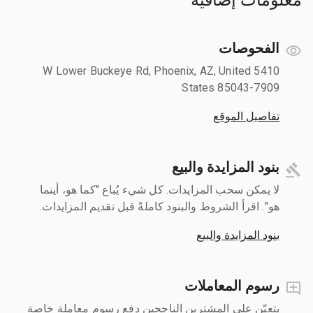
الفحوصات
5410 W Lower Buckeye Rd, Phoenix, AZ, United
States 85043-7909
تفاصيل الموقع
بنود المزايدة والبيع
لا يمكن سحب المزايدات. كل شيء يُباع "كما هو، أينما
هو". اقرأ الشروط والبنود كاملةً قبل تقديم المزايدات.
بنود المزايدة والبيع
رسوم المعاملات
يتعيّن على المشترين الناجحين دفع رسوم معاملة خاصة