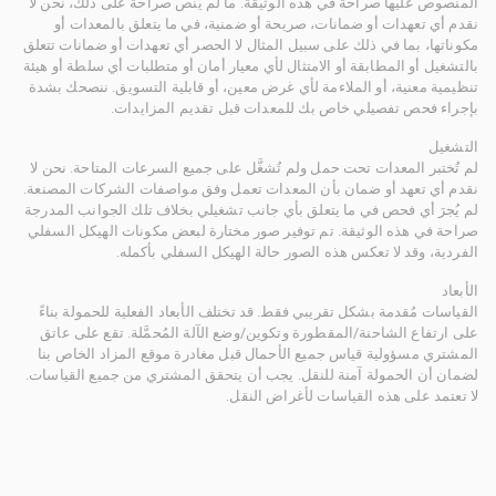
المنصوص عليها صراحة في هذه الوثيقة. ما لم يُنص صراحة على ذلك، نحن لا
نقدم أي تعهدات أو ضمانات، صريحة أو ضمنية، في ما يتعلق بالمعدات أو
مكوناتها، بما في ذلك على سبيل المثال لا الحصر أي تعهدات أو ضمانات تتعلق
بالتشغيل أو المطابقة أو الامتثال لأي معيار أمان أو متطلبات أي سلطة أو هيئة
تنظيمية معنية، أو الملاءمة لأي غرض معين، أو قابلية التسويق. ننصحك بشدة
بإجراء فحص تفصيلي خاص بك للمعدات قبل تقديم المزايدات.
التشغيل
لم تُختبر المعدات تحت حمل ولم تُشغَّل على جميع السرعات المتاحة. نحن لا
نقدم أي تعهد أو ضمان بأن المعدات تعمل وفق مواصفات الشركات المصنعة.
لم يُجرَ أي فحص في ما يتعلق بأي جانب تشغيلي بخلاف تلك الجوانب المدرجة
صراحة في هذه الوثيقة. تم توفير صور مختارة لبعض مكونات الهيكل السفلي
الفردية، وقد لا تعكس هذه الصور حالة الهيكل السفلي بأكمله.
الأبعاد
القياسات مُقدمة بشكل تقريبي فقط. قد تختلف الأبعاد الفعلية للحمولة بناءً
على ارتفاع الشاحنة/المقطورة وتكوين/وضع الآلة المُحمَّلة. تقع على عاتق
المشتري مسؤولية قياس جميع الأحمال قبل مغادرة موقع المزاد الخاص بنا
لضمان أن الحمولة آمنة للنقل. يجب أن يتحقق المشتري من جميع القياسات.
لا تعتمد على هذه القياسات لأغراض النقل.