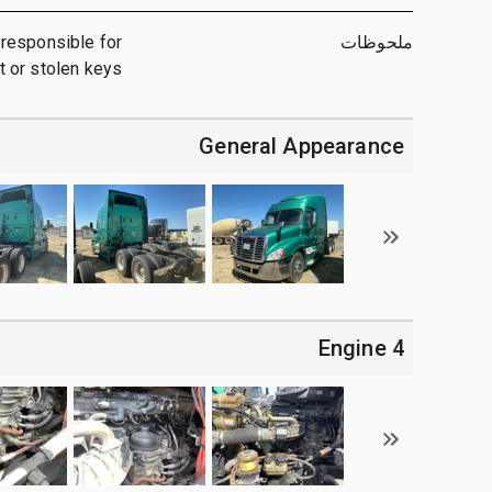
ملحوظات
t responsible for
t or stolen keys
General Appearance
4 Engine