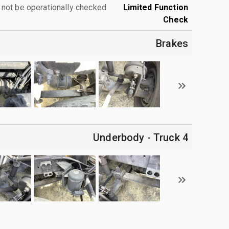
ot be operationally checked.
Limited Function
Check
Brakes
4 Underbody - Truck