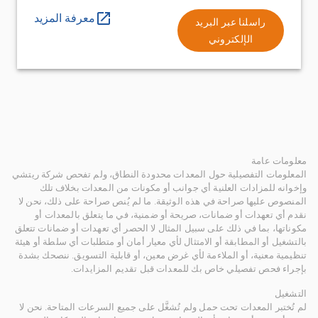
معرفة المزيد
راسلنا عبر البريد
الإلكتروني
معلومات عامة
المعلومات التفصيلية حول المعدات محدودة النطاق، ولم تفحص شركة ريتشي
وإخوانه للمزادات العلنية أي جوانب أو مكونات من المعدات بخلاف تلك
المنصوص عليها صراحة في هذه الوثيقة. ما لم يُنص صراحة على ذلك، نحن لا
نقدم أي تعهدات أو ضمانات، صريحة أو ضمنية، في ما يتعلق بالمعدات أو
مكوناتها، بما في ذلك على سبيل المثال لا الحصر أي تعهدات أو ضمانات تتعلق
بالتشغيل أو المطابقة أو الامتثال لأي معيار أمان أو متطلبات أي سلطة أو هيئة
تنظيمية معنية، أو الملاءمة لأي غرض معين، أو قابلية التسويق. ننصحك بشدة
بإجراء فحص تفصيلي خاص بك للمعدات قبل تقديم المزايدات.
التشغيل
لم تُختبر المعدات تحت حمل ولم تُشغَّل على جميع السرعات المتاحة. نحن لا