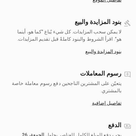
بنود المزايدة والبيع
لا يمكن سحب المزايدات. كل شيء يُباع "كما هو، أينما
هو". اقرأ الشروط والبنود كاملةً قبل تقديم المزايدات.
بنود المزايدة والبيع
رسوم المعاملات
يتعيّن على المشترين الناجحين دفع رسوم معاملة خاصة
بالمشتري.
تفاصيل إضافية
الدفع
يجب دفع المبلغ الكامل للعناصر بحلول ‎
الجمعة، 26