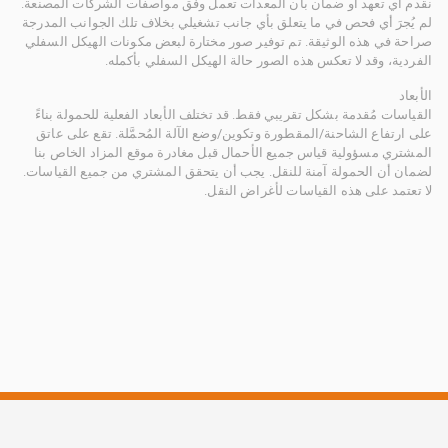
نقدم أي تعهد أو ضمان بأن المعدات تعمل وفق مواصفات الشركات المصنعة.
لم يُجرَ أي فحص في ما يتعلق بأي جانب تشغيلي بخلاف تلك الجوانب المدرجة
صراحة في هذه الوثيقة. تم توفير صور مختارة لبعض مكونات الهيكل السفلي
الفردية، وقد لا تعكس هذه الصور حالة الهيكل السفلي بأكمله.
الأبعاد
القياسات مُقدمة بشكل تقريبي فقط. قد تختلف الأبعاد الفعلية للحمولة بناءً
على ارتفاع الشاحنة/المقطورة وتكوين/وضع الآلة المُحمَّلة. تقع على عاتق
المشتري مسؤولية قياس جميع الأحمال قبل مغادرة موقع المزاد الخاص بنا
لضمان أن الحمولة آمنة للنقل. يجب أن يتحقق المشتري من جميع القياسات.
لا تعتمد على هذه القياسات لأغراض النقل.