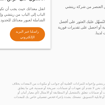
ن العنصر من شركة ريتشي
انقل معداتك حيث يجب أن تكو
الباب إلى الباب من ريتشي وإ
الشاملة لعبور معداتك للحدود
سهِّل عليك العثور على أفضل
ة أو احصل على تقديرات فورية
راسلنا عبر البريد
لدينا.
الإلكتروني
يتشي وإخوانه للمزادات العلنية أي جوانب أو مكونات من المعدات بخلاف
، نحن لا نقدم أي تعهدات أو ضمانات، صريحة أو ضمنية، في ما يتعلق
أو ضمانات تتعلق بالتشغيل أو المطابقة أو الامتثال لأي معيار أمان أو
، أو قابلية التسويق. ننصحك بشدة بإجراء فحص تفصيلي خاص بك للمعدات