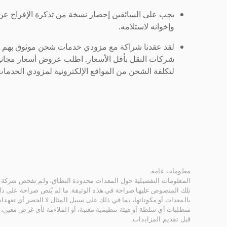
يجب على السائقين إحضار نسخة من تذكرة الإفراج ع
وإخوانه لاستلامه.
لقد عقدنا شراكة مع مزودي خدمات شحن موثوق بهم لنُ
شركات النقل بأقل الأسعار. اطلب عروض أسعار مجاني
لتكلفة الشحن من المواقع الإلكترونية لمزودي الخدمات 
معلومات عامة
المعلومات التفصيلية حول المعدات محدودة النطاق، ولم تفحص شركة ر
تلك المنصوص عليها صراحة في هذه الوثيقة. ما لم يُنص صراحة على ذلك
بالمعدات أو مكوناتها، بما في ذلك على سبيل المثال لا الحصر أي تعهدات 
متطلبات أي سلطة أو هيئة تنظيمية معنية، أو الملاءمة لأي غرض معين
قبل تقديم المزايدات.