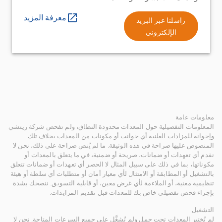
معرفة المزيد
راسلنا عبر البريد
الإلكتروني
معلومات عامة
المعلومات التفصيلية حول المعدات محدودة النطاق، ولم تفحص شركة ريتشي
وإخوانه للمزادات العلنية أي جوانب أو مكونات من المعدات بخلاف تلك
المنصوص عليها صراحة في هذه الوثيقة. ما لم يُنص صراحة على ذلك، نحن لا
نقدم أي تعهدات أو ضمانات، صريحة أو ضمنية، في ما يتعلق بالمعدات أو
مكوناتها، بما في ذلك على سبيل المثال لا الحصر أي تعهدات أو ضمانات تتعلق
بالتشغيل أو المطابقة أو الامتثال لأي معيار أمان أو متطلبات أي سلطة أو هيئة
تنظيمية معنية، أو الملاءمة لأي غرض معين، أو قابلية التسويق. ننصحك بشدة
بإجراء فحص تفصيلي خاص بك للمعدات قبل تقديم المزايدات.
التشغيل
لم تُختبر المعدات تحت حمل ولم تُشغَّل على جميع السرعات المتاحة. نحن لا