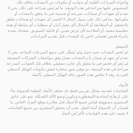
وإخوانه للمزادات العلنية أي جوانب أو مكونات من المعدات بخلاف تلك
المنصوص عليها صراحة في هذه الوثيقة. ما لم يُنص صراحة على ذلك، نحن لا
نقدم أي تعهدات أو ضمانات، صريحة أو ضمنية، في ما يتعلق بالمعدات أو
مكوناتها، بما في ذلك على سبيل المثال لا الحصر أي تعهدات أو ضمانات تتعلق
بالتشغيل أو المطابقة أو الامتثال لأي معيار أمان أو متطلبات أي سلطة أو هيئة
تنظيمية معنية، أو الملاءمة لأي غرض معين، أو قابلية التسويق. ننصحك بشدة
بإجراء فحص تفصيلي خاص بك للمعدات قبل تقديم المزايدات.
التشغيل
لم تُختبر المعدات تحت حمل ولم تُشغَّل على جميع السرعات المتاحة. نحن لا
نقدم أي تعهد أو ضمان بأن المعدات تعمل وفق مواصفات الشركات المصنعة.
لم يُجرَ أي فحص في ما يتعلق بأي جانب تشغيلي بخلاف تلك الجوانب المدرجة
صراحة في هذه الوثيقة. تم توفير صور مختارة لبعض مكونات الهيكل السفلي
الفردية، وقد لا تعكس هذه الصور حالة الهيكل السفلي بأكمله.
الأبعاد
القياسات مُقدمة بشكل تقريبي فقط. قد تختلف الأبعاد الفعلية للحمولة بناءً
على ارتفاع الشاحنة/المقطورة وتكوين/وضع الآلة المُحمَّلة. تقع على عاتق
المشتري مسؤولية قياس جميع الأحمال قبل مغادرة موقع المزاد الخاص بنا
لضمان أن الحمولة آمنة للنقل. يجب أن يتحقق المشتري من جميع القياسات.
لا تعتمد على هذه القياسات لأغراض النقل.