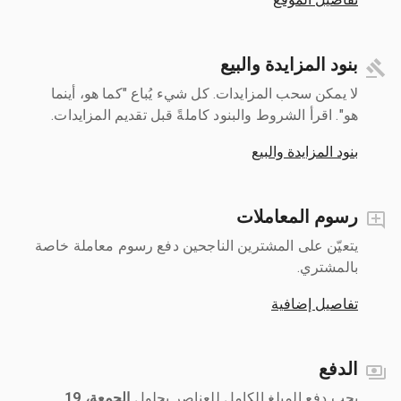
بنود المزايدة والبيع
لا يمكن سحب المزايدات. كل شيء يُباع "كما هو، أينما
هو". اقرأ الشروط والبنود كاملةً قبل تقديم المزايدات.
بنود المزايدة والبيع
رسوم المعاملات
يتعيّن على المشترين الناجحين دفع رسوم معاملة خاصة
بالمشتري.
تفاصيل إضافية
الدفع
يجب دفع المبلغ الكامل للعناصر بحلول ‎
الجمعة، 19