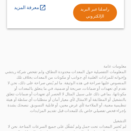
معرفة المزيد
راسلنا عبر البريد
الإلكتروني
معلومات عامة
المعلومات التفصيلية حول المعدات محدودة النطاق، ولم تفحص شركة ريتشي
وإخوانه للمزادات العلنية أي جوانب أو مكونات من المعدات بخلاف تلك
المنصوص عليها صراحة في هذه الوثيقة. ما لم يُنص صراحة على ذلك، نحن لا
نقدم أي تعهدات أو ضمانات، صريحة أو ضمنية، في ما يتعلق بالمعدات أو
مكوناتها، بما في ذلك على سبيل المثال لا الحصر أي تعهدات أو ضمانات تتعلق
بالتشغيل أو المطابقة أو الامتثال لأي معيار أمان أو متطلبات أي سلطة أو هيئة
تنظيمية معنية، أو الملاءمة لأي غرض معين، أو قابلية التسويق. ننصحك بشدة
بإجراء فحص تفصيلي خاص بك للمعدات قبل تقديم المزايدات.
التشغيل
لم تُختبر المعدات تحت حمل ولم تُشغَّل على جميع السرعات المتاحة. نحن لا