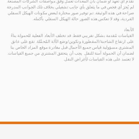
نقدم أي تعهد أو ضمان بأن المعدات تعمل وفق مواصفات الشركات المصنعة.
لم يُجرَ أي فحص في ما يتعلق بأي جانب تشغيلي بخلاف تلك الجوانب المدرجة
صراحة في هذه الوثيقة. تم توفير صور مختارة لبعض مكونات الهيكل السفلي
الفردية، وقد لا تعكس هذه الصور حالة الهيكل السفلي بأكمله.
الأبعاد
القياسات مُقدمة بشكل تقريبي فقط. قد تختلف الأبعاد الفعلية للحمولة بناءً
على ارتفاع الشاحنة/المقطورة وتكوين/وضع الآلة المُحمَّلة. تقع على عاتق
المشتري مسؤولية قياس جميع الأحمال قبل مغادرة موقع المزاد الخاص بنا
لضمان أن الحمولة آمنة للنقل. يجب أن يتحقق المشتري من جميع القياسات.
لا تعتمد على هذه القياسات لأغراض النقل.