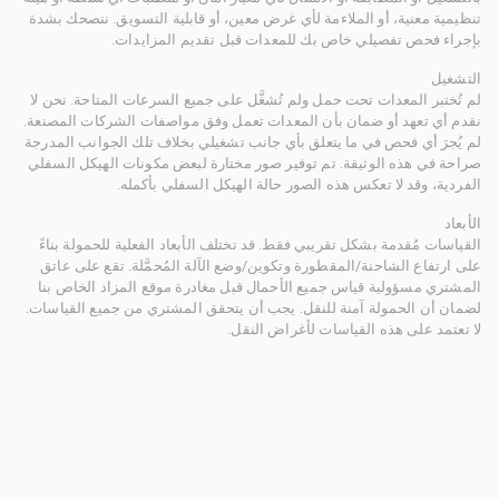
تنظيمية معنية، أو الملاءمة لأي غرض معين، أو قابلية التسويق. ننصحك بشدة
بإجراء فحص تفصيلي خاص بك للمعدات قبل تقديم المزايدات.
التشغيل
لم تُختبر المعدات تحت حمل ولم تُشغَّل على جميع السرعات المتاحة. نحن لا
نقدم أي تعهد أو ضمان بأن المعدات تعمل وفق مواصفات الشركات المصنعة.
لم يُجرَ أي فحص في ما يتعلق بأي جانب تشغيلي بخلاف تلك الجوانب المدرجة
صراحة في هذه الوثيقة. تم توفير صور مختارة لبعض مكونات الهيكل السفلي
الفردية، وقد لا تعكس هذه الصور حالة الهيكل السفلي بأكمله.
الأبعاد
القياسات مُقدمة بشكل تقريبي فقط. قد تختلف الأبعاد الفعلية للحمولة بناءً
على ارتفاع الشاحنة/المقطورة وتكوين/وضع الآلة المُحمَّلة. تقع على عاتق
المشتري مسؤولية قياس جميع الأحمال قبل مغادرة موقع المزاد الخاص بنا
لضمان أن الحمولة آمنة للنقل. يجب أن يتحقق المشتري من جميع القياسات.
لا تعتمد على هذه القياسات لأغراض النقل.