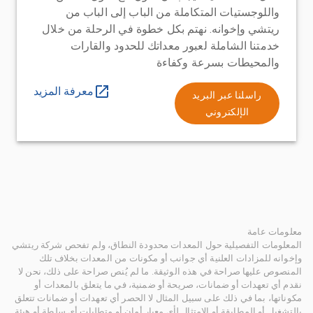
واللوجستيات المتكاملة من الباب إلى الباب من
ريتشي وإخوانه. نهتم بكل خطوة في الرحلة من خلال
خدمتنا الشاملة لعبور معداتك للحدود والقارات
والمحيطات بسرعة وكفاءة
معرفة المزيد
راسلنا عبر البريد
الإلكتروني
معلومات عامة
المعلومات التفصيلية حول المعدات محدودة النطاق، ولم تفحص شركة ريتشي
وإخوانه للمزادات العلنية أي جوانب أو مكونات من المعدات بخلاف تلك
المنصوص عليها صراحة في هذه الوثيقة. ما لم يُنص صراحة على ذلك، نحن لا
نقدم أي تعهدات أو ضمانات، صريحة أو ضمنية، في ما يتعلق بالمعدات أو
مكوناتها، بما في ذلك على سبيل المثال لا الحصر أي تعهدات أو ضمانات تتعلق
بالتشغيل أو المطابقة أو الامتثال لأي معيار أمان أو متطلبات أي سلطة أو هيئة