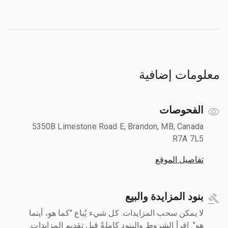
معلومات إضافية
الفحوصات
5350B Limestone Road E, Brandon, MB, Canada
R7A 7L5
تفاصيل الموقع
بنود المزايدة والبيع
لا يمكن سحب المزايدات. كل شيء يُباع "كما هو، أينما
هو". اقرأ الشروط والبنود كاملةً قبل تقديم المزايدات.