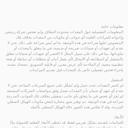
معلومات عامة
المعلومات التفصيلية حول المعدات محدودة النطاق، ولم تفحص شركة ريتشي
وإخوانه للمزادات العلنية أي جوانب أو مكونات من المعدات بخلاف تلك
المنصوص عليها صراحة في هذه الوثيقة. ما لم يُنص صراحة على ذلك، نحن لا
نقدم أي تعهدات أو ضمانات، صريحة أو ضمنية، في ما يتعلق بالمعدات أو
مكوناتها، بما في ذلك على سبيل المثال لا الحصر أي تعهدات أو ضمانات تتعلق
بالتشغيل أو المطابقة أو الامتثال لأي معيار أمان أو متطلبات أي سلطة أو هيئة
تنظيمية معنية، أو الملاءمة لأي غرض معين، أو قابلية التسويق. ننصحك بشدة
بإجراء فحص تفصيلي خاص بك للمعدات قبل تقديم المزايدات.
التشغيل
لم تُختبر المعدات تحت حمل ولم تُشغَّل على جميع السرعات المتاحة. نحن لا
نقدم أي تعهد أو ضمان بأن المعدات تعمل وفق مواصفات الشركات المصنعة.
لم يُجرَ أي فحص في ما يتعلق بأي جانب تشغيلي بخلاف تلك الجوانب المدرجة
صراحة في هذه الوثيقة. تم توفير صور مختارة لبعض مكونات الهيكل السفلي
الفردية، وقد لا تعكس هذه الصور حالة الهيكل السفلي بأكمله.
الأبعاد
القياسات مُقدمة بشكل تقريبي فقط. قد تختلف الأبعاد الفعلية للحمولة بناءً
على ارتفاع الشاحنة/المقطورة وتكوين/وضع الآلة المُحمَّلة. تقع على عاتق