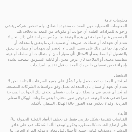
معلومات عامة
المعلومات التفصيلية حول المعدات محدودة النطاق، ولم تفحص شركة ريتشي
وإخوانه للمزادات العلنية أي جوانب أو مكونات من المعدات بخلاف تلك
المنصوص عليها صراحة في هذه الوثيقة. ما لم يُنص صراحة على ذلك، نحن لا
نقدم أي تعهدات أو ضمانات، صريحة أو ضمنية، في ما يتعلق بالمعدات أو
مكوناتها، بما في ذلك على سبيل المثال لا الحصر أي تعهدات أو ضمانات تتعلق
بالتشغيل أو المطابقة أو الامتثال لأي معيار أمان أو متطلبات أي سلطة أو هيئة
تنظيمية معنية، أو الملاءمة لأي غرض معين، أو قابلية التسويق. ننصحك بشدة
بإجراء فحص تفصيلي خاص بك للمعدات قبل تقديم المزايدات.
التشغيل
لم تُختبر المعدات تحت حمل ولم تُشغَّل على جميع السرعات المتاحة. نحن لا
نقدم أي تعهد أو ضمان بأن المعدات تعمل وفق مواصفات الشركات المصنعة.
لم يُجرَ أي فحص في ما يتعلق بأي جانب تشغيلي بخلاف تلك الجوانب المدرجة
صراحة في هذه الوثيقة. تم توفير صور مختارة لبعض مكونات الهيكل السفلي
الفردية، وقد لا تعكس هذه الصور حالة الهيكل السفلي بأكمله.
الأبعاد
القياسات مُقدمة بشكل تقريبي فقط. قد تختلف الأبعاد الفعلية للحمولة بناءً
على ارتفاع الشاحنة/المقطورة وتكوين/وضع الآلة المُحمَّلة. تقع على عاتق
المشتري مسؤولية قياس جميع الأحمال قبل مغادرة موقع المزاد الخاص بنا