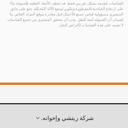
القياسات مُقدمة بشكل تقريبي فقط. قد تختلف الأبعاد الفعلية للحمولة بناءً
على ارتفاع الشاحنة/المقطورة وتكوين/وضع الآلة المُحمَّلة. تقع على عاتق
المشتري مسؤولية قياس جميع الأحمال قبل مغادرة موقع المزاد الخاص بنا
لضمان أن الحمولة آمنة للنقل. يجب أن يتحقق المشتري من جميع القياسات.
لا تعتمد على هذه القياسات لأغراض النقل.
شركة ريتشي وإخوانه.