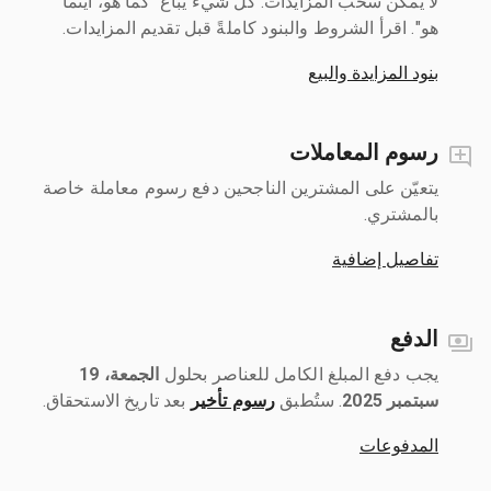
لا يمكن سحب المزايدات. كل شيء يُباع "كما هو، أينما
هو". اقرأ الشروط والبنود كاملةً قبل تقديم المزايدات.
بنود المزايدة والبيع
رسوم المعاملات
يتعيّن على المشترين الناجحين دفع رسوم معاملة خاصة
بالمشتري.
تفاصيل إضافية
الدفع
يجب دفع المبلغ الكامل للعناصر بحلول ‎
الجمعة، 19
سبتمبر 2025
رسوم تأخير
بعد تاريخ الاستحقاق.
المدفوعات