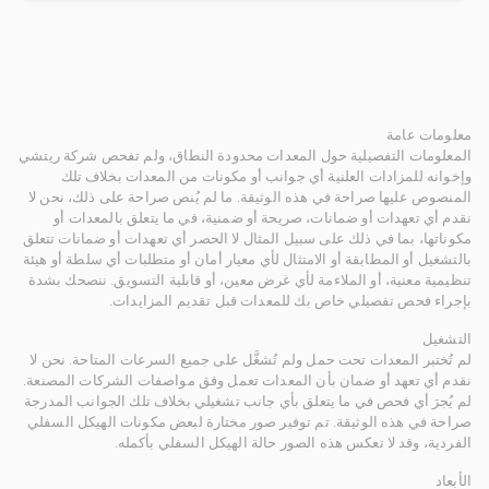
معلومات عامة
المعلومات التفصيلية حول المعدات محدودة النطاق، ولم تفحص شركة ريتشي
وإخوانه للمزادات العلنية أي جوانب أو مكونات من المعدات بخلاف تلك
المنصوص عليها صراحة في هذه الوثيقة. ما لم يُنص صراحة على ذلك، نحن لا
نقدم أي تعهدات أو ضمانات، صريحة أو ضمنية، في ما يتعلق بالمعدات أو
مكوناتها، بما في ذلك على سبيل المثال لا الحصر أي تعهدات أو ضمانات تتعلق
بالتشغيل أو المطابقة أو الامتثال لأي معيار أمان أو متطلبات أي سلطة أو هيئة
تنظيمية معنية، أو الملاءمة لأي غرض معين، أو قابلية التسويق. ننصحك بشدة
بإجراء فحص تفصيلي خاص بك للمعدات قبل تقديم المزايدات.
التشغيل
لم تُختبر المعدات تحت حمل ولم تُشغَّل على جميع السرعات المتاحة. نحن لا
نقدم أي تعهد أو ضمان بأن المعدات تعمل وفق مواصفات الشركات المصنعة.
لم يُجرَ أي فحص في ما يتعلق بأي جانب تشغيلي بخلاف تلك الجوانب المدرجة
صراحة في هذه الوثيقة. تم توفير صور مختارة لبعض مكونات الهيكل السفلي
الفردية، وقد لا تعكس هذه الصور حالة الهيكل السفلي بأكمله.
الأبعاد