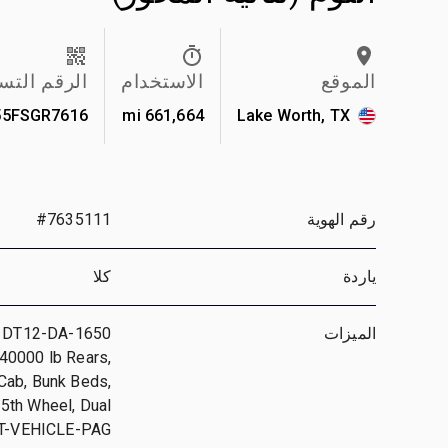
الموقع
الاستخدام
الرقم الت
55FSGR7616
661,664 mi
Lake Worth, TX
رقم الهوية
#7635111
ياردة
كلا
الميزات
it DT12-DA-1650
40000 lb Rears,
Cab, Bunk Beds,
 5th Wheel, Dual
T-VEHICLE-PAG