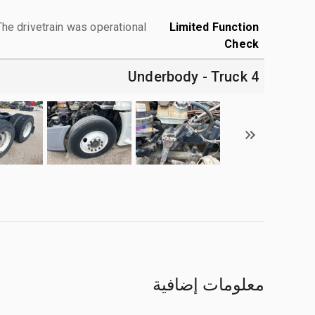
The drivetrain was operational.
Limited Function
Check
4 Underbody - Truck
معلومات إضافية