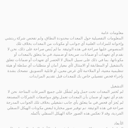
معلومات عامة
المعلومات التفصيلية حول المعدات محدودة النطاق، ولم تفحص شركة ريتشي
وإخوانه للمزادات العلنية أي جوانب أو مكونات من المعدات بخلاف تلك
المنصوص عليها صراحة في هذه الوثيقة. ما لم يُنص صراحة على ذلك، نحن لا
نقدم أي تعهدات أو ضمانات، صريحة أو ضمنية، في ما يتعلق بالمعدات أو
مكوناتها، بما في ذلك على سبيل المثال لا الحصر أي تعهدات أو ضمانات تتعلق
بالتشغيل أو المطابقة أو الامتثال لأي معيار أمان أو متطلبات أي سلطة أو هيئة
تنظيمية معنية، أو الملاءمة لأي غرض معين، أو قابلية التسويق. ننصحك بشدة
بإجراء فحص تفصيلي خاص بك للمعدات قبل تقديم المزايدات.
التشغيل
لم تُختبر المعدات تحت حمل ولم تُشغَّل على جميع السرعات المتاحة. نحن لا
نقدم أي تعهد أو ضمان بأن المعدات تعمل وفق مواصفات الشركات المصنعة.
لم يُجرَ أي فحص في ما يتعلق بأي جانب تشغيلي بخلاف تلك الجوانب المدرجة
صراحة في هذه الوثيقة. تم توفير صور مختارة لبعض مكونات الهيكل السفلي
الفردية، وقد لا تعكس هذه الصور حالة الهيكل السفلي بأكمله.
الأبعاد