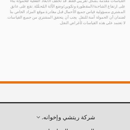
القياسات مُقدمة بشكل تقريبي فقط. قد تختلف الأبعاد الفعلية للحمولة بناءً
على ارتفاع الشاحنة/المقطورة وتكوين/وضع الآلة المُحمَّلة. تقع على عاتق
المشتري مسؤولية قياس جميع الأحمال قبل مغادرة موقع المزاد الخاص بنا
لضمان أن الحمولة آمنة للنقل. يجب أن يتحقق المشتري من جميع القياسات.
لا تعتمد على هذه القياسات لأغراض النقل.
شركة ريتشي وإخوانه.