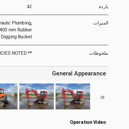
ياردة
كلا
الميزات
aulic Plumbing,
, 400 mm Rubber
 Digging Bucket
ملحوظات
** PLEASE SEE DEI REPORT: DEFICIENCIES NOTED **
General Appearance
Operation Video