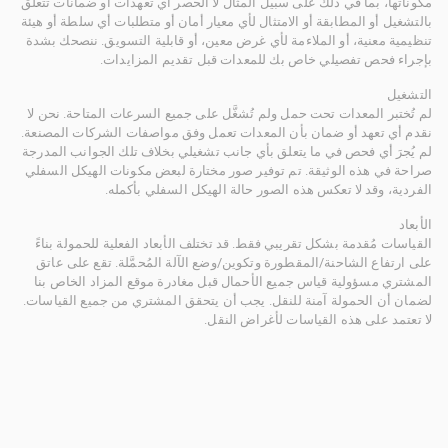
مكوناتها، بما في ذلك على سبيل المثال لا الحصر أي تعهدات أو ضمانات تتعلق
بالتشغيل أو المطابقة أو الامتثال لأي معيار أمان أو متطلبات أي سلطة أو هيئة
تنظيمية معنية، أو الملاءمة لأي غرض معين، أو قابلية التسويق. ننصحك بشدة
بإجراء فحص تفصيلي خاص بك للمعدات قبل تقديم المزايدات.
التشغيل
لم تُختبر المعدات تحت حمل ولم تُشغَّل على جميع السرعات المتاحة. نحن لا
نقدم أي تعهد أو ضمان بأن المعدات تعمل وفق مواصفات الشركات المصنعة.
لم يُجرَ أي فحص في ما يتعلق بأي جانب تشغيلي بخلاف تلك الجوانب المدرجة
صراحة في هذه الوثيقة. تم توفير صور مختارة لبعض مكونات الهيكل السفلي
الفردية، وقد لا تعكس هذه الصور حالة الهيكل السفلي بأكمله.
الأبعاد
القياسات مُقدمة بشكل تقريبي فقط. قد تختلف الأبعاد الفعلية للحمولة بناءً
على ارتفاع الشاحنة/المقطورة وتكوين/وضع الآلة المُحمَّلة. تقع على عاتق
المشتري مسؤولية قياس جميع الأحمال قبل مغادرة موقع المزاد الخاص بنا
لضمان أن الحمولة آمنة للنقل. يجب أن يتحقق المشتري من جميع القياسات.
لا تعتمد على هذه القياسات لأغراض النقل.