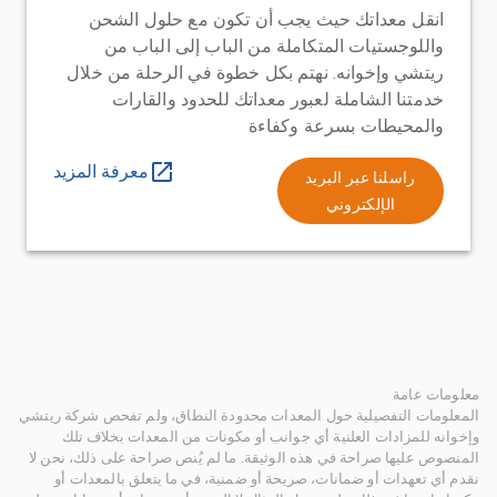
انقل معداتك حيث يجب أن تكون مع حلول الشحن
واللوجستيات المتكاملة من الباب إلى الباب من
ريتشي وإخوانه. نهتم بكل خطوة في الرحلة من خلال
خدمتنا الشاملة لعبور معداتك للحدود والقارات
والمحيطات بسرعة وكفاءة
معرفة المزيد
راسلنا عبر البريد
الإلكتروني
معلومات عامة
المعلومات التفصيلية حول المعدات محدودة النطاق، ولم تفحص شركة ريتشي
وإخوانه للمزادات العلنية أي جوانب أو مكونات من المعدات بخلاف تلك
المنصوص عليها صراحة في هذه الوثيقة. ما لم يُنص صراحة على ذلك، نحن لا
نقدم أي تعهدات أو ضمانات، صريحة أو ضمنية، في ما يتعلق بالمعدات أو