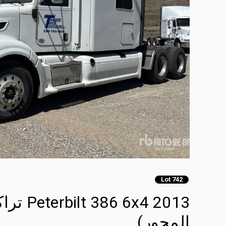
Lot 742
2013 x4
المحور)