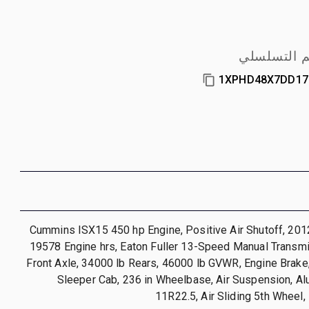
م التسلسلي
1XPHD48X7DD17
Cummins ISX15 450 hp Engine, Positive Air Shutoff, 201
19578 Engine hrs, Eaton Fuller 13-Speed Manual Transmi
Front Axle, 34000 lb Rears, 46000 lb GVWR, Engine Brake
Sleeper Cab, 236 in Wheelbase, Air Suspension, A
11R22.5, Air Sliding 5th Wheel,