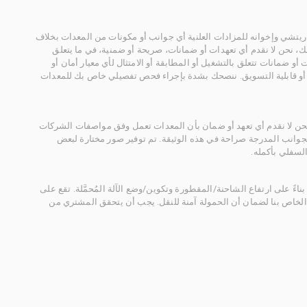
يتشي وإخوانه للمزادات العلنية أي جوانب أو مكونات من المعدات بخلاف
، نحن لا نقدم أي تعهدات أو ضمانات، صريحة أو ضمنية، في ما يتعلق
أو ضمانات تتعلق بالتشغيل أو المطابقة أو الامتثال لأي معيار أمان أو
، أو قابلية التسويق. ننصحك بشدة بإجراء فحص تفصيلي خاص بك للمعدات
 نحن لا نقدم أي تعهد أو ضمان بأن المعدات تعمل وفق مواصفات الشركات
لجوانب المدرجة صراحة في هذه الوثيقة. تم توفير صور مختارة لبعض
لسفلي بأكمله.
ناءً على ارتفاع الشاحنة/المقطورة وتكوين/وضع الآلة المُحمَّلة. تقع على
الخاص بنا لضمان أن الحمولة آمنة للنقل. يجب أن يتحقق المشتري من