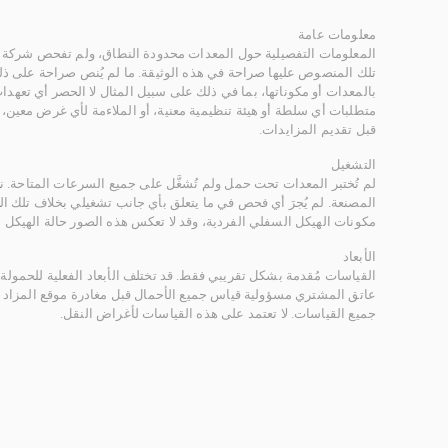
معلومات عامة
المعلومات التفصيلية حول المعدات محدودة النطاق، ولم تفحص شركة ر
تلك المنصوص عليها صراحة في هذه الوثيقة. ما لم يُنص صراحة على ذلك
بالمعدات أو مكوناتها، بما في ذلك على سبيل المثال لا الحصر أي تعهدات 
متطلبات أي سلطة أو هيئة تنظيمية معنية، أو الملاءمة لأي غرض معين
قبل تقديم المزايدات.
التشغيل
لم تُختبر المعدات تحت حمل ولم تُشغَّل على جميع السرعات المتاحة.
المصنعة. لم يُجرَ أي فحص في ما يتعلق بأي جانب تشغيلي بخلاف تلك ا
مكونات الهيكل السفلي الفردية، وقد لا تعكس هذه الصور حالة الهيكل ا
الأبعاد
القياسات مُقدمة بشكل تقريبي فقط. قد تختلف الأبعاد الفعلية للحمولة ب
عاتق المشتري مسؤولية قياس جميع الأحمال قبل مغادرة موقع المزاد 
جميع القياسات. لا تعتمد على هذه القياسات لأغراض النقل.