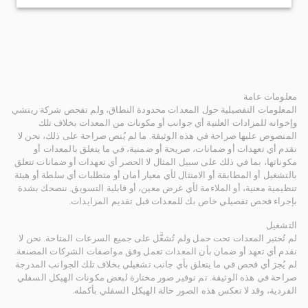
معلومات عامة
المعلومات التفصيلية حول المعدات محدودة النطاق، ولم تفحص شركة ريتشي
وإخوانه للمزادات العلنية أي جوانب أو مكونات من المعدات بخلاف تلك
المنصوص عليها صراحة في هذه الوثيقة. ما لم يُنص صراحة على ذلك، نحن لا
نقدم أي تعهدات أو ضمانات، صريحة أو ضمنية، في ما يتعلق بالمعدات أو
مكوناتها، بما في ذلك على سبيل المثال لا الحصر أي تعهدات أو ضمانات تتعلق
بالتشغيل أو المطابقة أو الامتثال لأي معيار أمان أو متطلبات أي سلطة أو هيئة
تنظيمية معنية، أو الملاءمة لأي غرض معين، أو قابلية التسويق. ننصحك بشدة
بإجراء فحص تفصيلي خاص بك للمعدات قبل تقديم المزايدات.
التشغيل
لم تُختبر المعدات تحت حمل ولم تُشغَّل على جميع السرعات المتاحة. نحن لا
نقدم أي تعهد أو ضمان بأن المعدات تعمل وفق مواصفات الشركات المصنعة.
لم يُجرَ أي فحص في ما يتعلق بأي جانب تشغيلي بخلاف تلك الجوانب المدرجة
صراحة في هذه الوثيقة. تم توفير صور مختارة لبعض مكونات الهيكل السفلي
الفردية، وقد لا تعكس هذه الصور حالة الهيكل السفلي بأكمله.