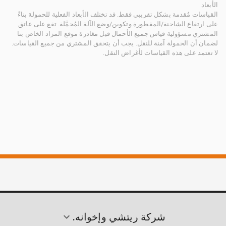
الأبعاد
القياسات مُقدمة بشكل تقريبي فقط. قد تختلف الأبعاد الفعلية للحمولة بناءً
على ارتفاع الشاحنة/المقطورة وتكوين/وضع الآلة المُحمَّلة. تقع على عاتق
المشتري مسؤولية قياس جميع الأحمال قبل مغادرة موقع المزاد الخاص بنا
لضمان أن الحمولة آمنة للنقل. يجب أن يتحقق المشتري من جميع القياسات.
لا تعتمد على هذه القياسات لأغراض النقل.
شركة ريتشي وإخوانه.