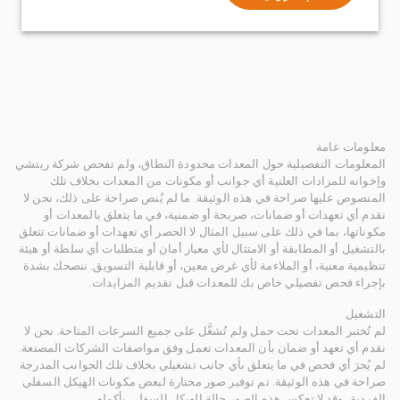
معلومات عامة
المعلومات التفصيلية حول المعدات محدودة النطاق، ولم تفحص شركة ريتشي
وإخوانه للمزادات العلنية أي جوانب أو مكونات من المعدات بخلاف تلك
المنصوص عليها صراحة في هذه الوثيقة. ما لم يُنص صراحة على ذلك، نحن لا
نقدم أي تعهدات أو ضمانات، صريحة أو ضمنية، في ما يتعلق بالمعدات أو
مكوناتها، بما في ذلك على سبيل المثال لا الحصر أي تعهدات أو ضمانات تتعلق
بالتشغيل أو المطابقة أو الامتثال لأي معيار أمان أو متطلبات أي سلطة أو هيئة
تنظيمية معنية، أو الملاءمة لأي غرض معين، أو قابلية التسويق. ننصحك بشدة
بإجراء فحص تفصيلي خاص بك للمعدات قبل تقديم المزايدات.
التشغيل
لم تُختبر المعدات تحت حمل ولم تُشغَّل على جميع السرعات المتاحة. نحن لا
نقدم أي تعهد أو ضمان بأن المعدات تعمل وفق مواصفات الشركات المصنعة.
لم يُجرَ أي فحص في ما يتعلق بأي جانب تشغيلي بخلاف تلك الجوانب المدرجة
صراحة في هذه الوثيقة. تم توفير صور مختارة لبعض مكونات الهيكل السفلي
الفردية، وقد لا تعكس هذه الصور حالة الهيكل السفلي بأكمله.