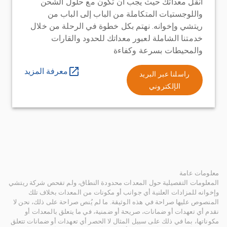
انقل معداتك حيث يجب أن تكون مع حلول الشحن
واللوجستيات المتكاملة من الباب إلى الباب من
ريتشي وإخوانه. نهتم بكل خطوة في الرحلة من خلال
خدمتنا الشاملة لعبور معداتك للحدود والقارات
والمحيطات بسرعة وكفاءة
معرفة المزيد
راسلنا عبر البريد
الإلكتروني
معلومات عامة
المعلومات التفصيلية حول المعدات محدودة النطاق، ولم تفحص شركة ريتشي
وإخوانه للمزادات العلنية أي جوانب أو مكونات من المعدات بخلاف تلك
المنصوص عليها صراحة في هذه الوثيقة. ما لم يُنص صراحة على ذلك، نحن لا
نقدم أي تعهدات أو ضمانات، صريحة أو ضمنية، في ما يتعلق بالمعدات أو
مكوناتها، بما في ذلك على سبيل المثال لا الحصر أي تعهدات أو ضمانات تتعلق