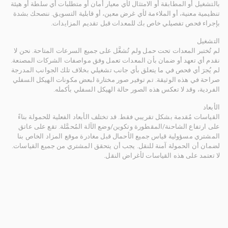
بالتشغيل أو المطابقة أو الامتثال لأي معيار أمان أو متطلبات أي سلطة أو هيئة
تنظيمية معنية، أو الملاءمة لأي غرض معين، أو قابلية التسويق. ننصحك بشدة
بإجراء فحص تفصيلي خاص بك للمعدات قبل تقديم المزايدات.
التشغيل
لم تُختبر المعدات تحت حمل ولم تُشغَّل على جميع السرعات المتاحة. نحن لا
نقدم أي تعهد أو ضمان بأن المعدات تعمل وفق مواصفات الشركات المصنعة.
لم يُجرَ أي فحص في ما يتعلق بأي جانب تشغيلي بخلاف تلك الجوانب المدرجة
صراحة في هذه الوثيقة. تم توفير صور مختارة لبعض مكونات الهيكل السفلي
الفردية، وقد لا تعكس هذه الصور حالة الهيكل السفلي بأكمله.
الأبعاد
القياسات مُقدمة بشكل تقريبي فقط. قد تختلف الأبعاد الفعلية للحمولة بناءً
على ارتفاع الشاحنة/المقطورة وتكوين/وضع الآلة المُحمَّلة. تقع على عاتق
المشتري مسؤولية قياس جميع الأحمال قبل مغادرة موقع المزاد الخاص بنا
لضمان أن الحمولة آمنة للنقل. يجب أن يتحقق المشتري من جميع القياسات.
لا تعتمد على هذه القياسات لأغراض النقل.