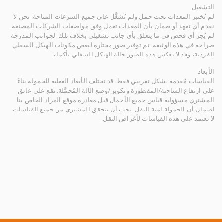
التشغيل
لم تُختبر المعدات تحت حمل ولم تُشغَّل على جميع السرعات المتاحة. نحن لا
نقدم أي تعهد أو ضمان بأن المعدات تعمل وفق مواصفات الشركات المصنعة.
لم يُجرَ أي فحص في ما يتعلق بأي جانب تشغيلي بخلاف تلك الجوانب المدرجة
صراحة في هذه الوثيقة. تم توفير صور مختارة لبعض مكونات الهيكل السفلي
الفردية، وقد لا تعكس هذه الصور حالة الهيكل السفلي بأكمله.
الأبعاد
القياسات مُقدمة بشكل تقريبي فقط. قد تختلف الأبعاد الفعلية للحمولة بناءً
على ارتفاع الشاحنة/المقطورة وتكوين/وضع الآلة المُحمَّلة. تقع على عاتق
المشتري مسؤولية قياس جميع الأحمال قبل مغادرة موقع المزاد الخاص بنا
لضمان أن الحمولة آمنة للنقل. يجب أن يتحقق المشتري من جميع القياسات.
لا تعتمد على هذه القياسات لأغراض النقل.