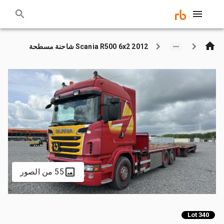
2012 Scania R500 6x2 شاحنة مسطحة
55 من الصور
Lot 340