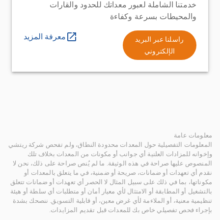
خدمتنا الشاملة لعبور معداتك للحدود والقارات
والمحيطات بسرعة وكفاءة
معرفة المزيد
راسلنا عبر البريد
الإلكتروني
معلومات عامة
المعلومات التفصيلية حول المعدات محدودة النطاق، ولم تفحص شركة ريتشي
وإخوانه للمزادات العلنية أي جوانب أو مكونات من المعدات بخلاف تلك
المنصوص عليها صراحة في هذه الوثيقة. ما لم يُنص صراحة على ذلك، نحن لا
نقدم أي تعهدات أو ضمانات، صريحة أو ضمنية، في ما يتعلق بالمعدات أو
مكوناتها، بما في ذلك على سبيل المثال لا الحصر أي تعهدات أو ضمانات تتعلق
بالتشغيل أو المطابقة أو الامتثال لأي معيار أمان أو متطلبات أي سلطة أو هيئة
تنظيمية معنية، أو الملاءمة لأي غرض معين، أو قابلية التسويق. ننصحك بشدة
بإجراء فحص تفصيلي خاص بك للمعدات قبل تقديم المزايدات.