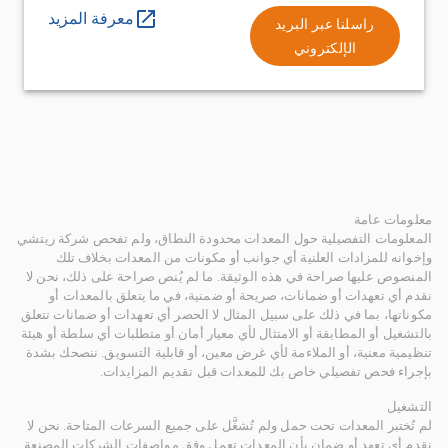
معرفة المزيد
راسلنا عبر البريد
الإلكتروني
معلومات عامة
المعلومات التفصيلية حول المعدات محدودة النطاق، ولم تفحص شركة ريتشي
وإخوانه للمزادات العلنية أي جوانب أو مكونات من المعدات بخلاف تلك
المنصوص عليها صراحة في هذه الوثيقة. ما لم يُنص صراحة على ذلك، نحن لا
نقدم أي تعهدات أو ضمانات، صريحة أو ضمنية، في ما يتعلق بالمعدات أو
مكوناتها، بما في ذلك على سبيل المثال لا الحصر أي تعهدات أو ضمانات تتعلق
بالتشغيل أو المطابقة أو الامتثال لأي معيار أمان أو متطلبات أي سلطة أو هيئة
تنظيمية معنية، أو الملاءمة لأي غرض معين، أو قابلية التسويق. ننصحك بشدة
بإجراء فحص تفصيلي خاص بك للمعدات قبل تقديم المزايدات.
التشغيل
لم تُختبر المعدات تحت حمل ولم تُشغَّل على جميع السرعات المتاحة. نحن لا
نقدم أي تعهد أو ضمان بأن المعدات تعمل وفق مواصفات الشركات المصنعة.