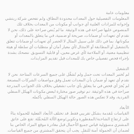
معلومات عامة
المعلومات التفصيلية حول المعدات محدودة النطاق، ولم تفحص شركة ريتشي
وإخوانه للمزادات العلنية أي جوانب أو مكونات من المعدات بخلاف تلك
المنصوص عليها صراحة في هذه الوثيقة. ما لم يُنص صراحة على ذلك، نحن لا
نقدم أي تعهدات أو ضمانات، صريحة أو ضمنية، في ما يتعلق بالمعدات أو
مكوناتها، بما في ذلك على سبيل المثال لا الحصر أي تعهدات أو ضمانات تتعلق
بالتشغيل أو المطابقة أو الامتثال لأي معيار أمان أو متطلبات أي سلطة أو هيئة
تنظيمية معنية، أو الملاءمة لأي غرض معين، أو قابلية التسويق. ننصحك بشدة
بإجراء فحص تفصيلي خاص بك للمعدات قبل تقديم المزايدات.
التشغيل
لم تُختبر المعدات تحت حمل ولم تُشغَّل على جميع السرعات المتاحة. نحن لا
نقدم أي تعهد أو ضمان بأن المعدات تعمل وفق مواصفات الشركات المصنعة.
لم يُجرَ أي فحص في ما يتعلق بأي جانب تشغيلي بخلاف تلك الجوانب المدرجة
صراحة في هذه الوثيقة. تم توفير صور مختارة لبعض مكونات الهيكل السفلي
الفردية، وقد لا تعكس هذه الصور حالة الهيكل السفلي بأكمله.
الأبعاد
القياسات مُقدمة بشكل تقريبي فقط. قد تختلف الأبعاد الفعلية للحمولة بناءً
على ارتفاع الشاحنة/المقطورة وتكوين/وضع الآلة المُحمَّلة. تقع على عاتق
المشتري مسؤولية قياس جميع الأحمال قبل مغادرة موقع المزاد الخاص بنا
لضمان أن الحمولة آمنة للنقل. يجب أن يتحقق المشتري من جميع القياسات.