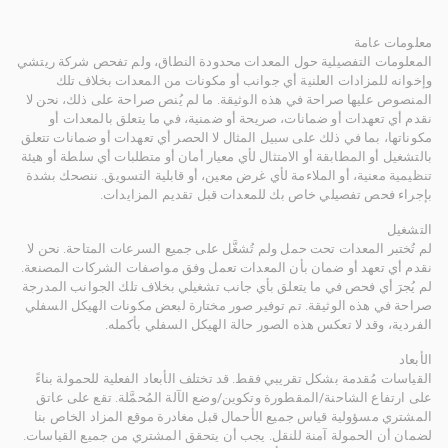
معلومات عامة
المعلومات التفصيلية حول المعدات محدودة النطاق، ولم تفحص شركة ريتشي
وإخوانه للمزادات العلنية أي جوانب أو مكونات من المعدات بخلاف تلك
المنصوص عليها صراحة في هذه الوثيقة. ما لم يُنص صراحة على ذلك، نحن لا
نقدم أي تعهدات أو ضمانات، صريحة أو ضمنية، في ما يتعلق بالمعدات أو
مكوناتها، بما في ذلك على سبيل المثال لا الحصر أي تعهدات أو ضمانات تتعلق
بالتشغيل أو المطابقة أو الامتثال لأي معيار أمان أو متطلبات أي سلطة أو هيئة
تنظيمية معنية، أو الملاءمة لأي غرض معين، أو قابلية التسويق. ننصحك بشدة
بإجراء فحص تفصيلي خاص بك للمعدات قبل تقديم المزايدات.
التشغيل
لم تُختبر المعدات تحت حمل ولم تُشغَّل على جميع السرعات المتاحة. نحن لا
نقدم أي تعهد أو ضمان بأن المعدات تعمل وفق مواصفات الشركات المصنعة.
لم يُجرَ أي فحص في ما يتعلق بأي جانب تشغيلي بخلاف تلك الجوانب المدرجة
صراحة في هذه الوثيقة. تم توفير صور مختارة لبعض مكونات الهيكل السفلي
الفردية، وقد لا تعكس هذه الصور حالة الهيكل السفلي بأكمله.
الأبعاد
القياسات مُقدمة بشكل تقريبي فقط. قد تختلف الأبعاد الفعلية للحمولة بناءً
على ارتفاع الشاحنة/المقطورة وتكوين/وضع الآلة المُحمَّلة. تقع على عاتق
المشتري مسؤولية قياس جميع الأحمال قبل مغادرة موقع المزاد الخاص بنا
لضمان أن الحمولة آمنة للنقل. يجب أن يتحقق المشتري من جميع القياسات.