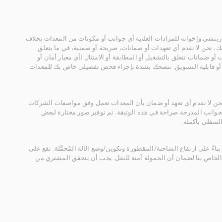
يتشي وإخوانه للمزادات العلنية أي جوانب أو مكونات من المعدات بخلاف
، نحن لا نقدم أي تعهدات أو ضمانات، صريحة أو ضمنية، في ما يتعلق
أو ضمانات تتعلق بالتشغيل أو المطابقة أو الامتثال لأي معيار أمان أو
، أو قابلية التسويق. ننصحك بشدة بإجراء فحص تفصيلي خاص بك للمعدات
 نحن لا نقدم أي تعهد أو ضمان بأن المعدات تعمل وفق مواصفات الشركات
لجوانب المدرجة صراحة في هذه الوثيقة. تم توفير صور مختارة لبعض
لسفلي بأكمله.
ناءً على ارتفاع الشاحنة/المقطورة وتكوين/وضع الآلة المُحمَّلة. تقع على
الخاص بنا لضمان أن الحمولة آمنة للنقل. يجب أن يتحقق المشتري من