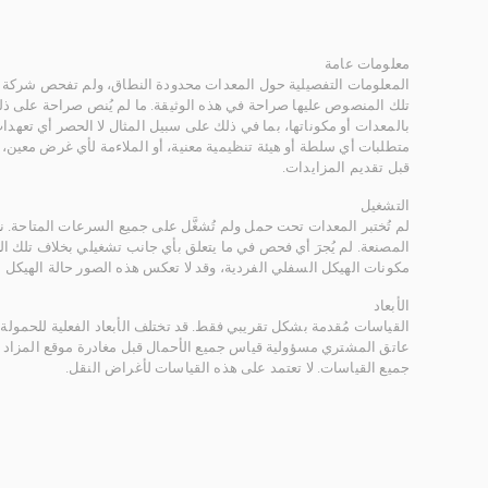
معلومات عامة
المعلومات التفصيلية حول المعدات محدودة النطاق، ولم تفحص شركة ر
تلك المنصوص عليها صراحة في هذه الوثيقة. ما لم يُنص صراحة على ذلك
بالمعدات أو مكوناتها، بما في ذلك على سبيل المثال لا الحصر أي تعهدات 
متطلبات أي سلطة أو هيئة تنظيمية معنية، أو الملاءمة لأي غرض معين
قبل تقديم المزايدات.
التشغيل
لم تُختبر المعدات تحت حمل ولم تُشغَّل على جميع السرعات المتاحة.
المصنعة. لم يُجرَ أي فحص في ما يتعلق بأي جانب تشغيلي بخلاف تلك ا
مكونات الهيكل السفلي الفردية، وقد لا تعكس هذه الصور حالة الهيكل ا
الأبعاد
القياسات مُقدمة بشكل تقريبي فقط. قد تختلف الأبعاد الفعلية للحمولة ب
عاتق المشتري مسؤولية قياس جميع الأحمال قبل مغادرة موقع المزاد 
جميع القياسات. لا تعتمد على هذه القياسات لأغراض النقل.