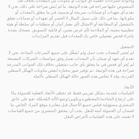
وإخوانه للمزادات العلنية أي جوانب أو مكونات من المعدات بخلاف تلك
المنصوص عليها صراحة في هذه الوثيقة. ما لم يُنص صراحة على ذلك، نحن لا
نقدم أي تعهدات أو ضمانات، صريحة أو ضمنية، في ما يتعلق بالمعدات أو
مكوناتها، بما في ذلك على سبيل المثال لا الحصر أي تعهدات أو ضمانات تتعلق
بالتشغيل أو المطابقة أو الامتثال لأي معيار أمان أو متطلبات أي سلطة أو هيئة
تنظيمية معنية، أو الملاءمة لأي غرض معين، أو قابلية التسويق. ننصحك بشدة
بإجراء فحص تفصيلي خاص بك للمعدات قبل تقديم المزايدات.
التشغيل
لم تُختبر المعدات تحت حمل ولم تُشغَّل على جميع السرعات المتاحة. نحن لا
نقدم أي تعهد أو ضمان بأن المعدات تعمل وفق مواصفات الشركات المصنعة.
لم يُجرَ أي فحص في ما يتعلق بأي جانب تشغيلي بخلاف تلك الجوانب المدرجة
صراحة في هذه الوثيقة. تم توفير صور مختارة لبعض مكونات الهيكل السفلي
الفردية، وقد لا تعكس هذه الصور حالة الهيكل السفلي بأكمله.
الأبعاد
القياسات مُقدمة بشكل تقريبي فقط. قد تختلف الأبعاد الفعلية للحمولة بناءً
على ارتفاع الشاحنة/المقطورة وتكوين/وضع الآلة المُحمَّلة. تقع على عاتق
المشتري مسؤولية قياس جميع الأحمال قبل مغادرة موقع المزاد الخاص بنا
لضمان أن الحمولة آمنة للنقل. يجب أن يتحقق المشتري من جميع القياسات.
لا تعتمد على هذه القياسات لأغراض النقل.