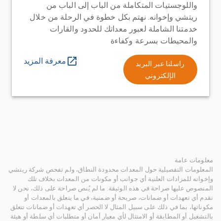
واللوجستيات المتكاملة من الباب إلى الباب من
ريتشي وإخوانه. نهتم بكل خطوة في الرحلة من خلال
خدمتنا الشاملة لعبور معداتك للحدود والقارات
والمحيطات بسرعة وكفاءة
معرفة المزيد
راسلنا عبر البريد
الإلكتروني
معلومات عامة
المعلومات التفصيلية حول المعدات محدودة النطاق، ولم تفحص شركة ريتشي
وإخوانه للمزادات العلنية أي جوانب أو مكونات من المعدات بخلاف تلك
المنصوص عليها صراحة في هذه الوثيقة. ما لم يُنص صراحة على ذلك، نحن لا
نقدم أي تعهدات أو ضمانات، صريحة أو ضمنية، في ما يتعلق بالمعدات أو
مكوناتها، بما في ذلك على سبيل المثال لا الحصر أي تعهدات أو ضمانات تتعلق
بالتشغيل أو المطابقة أو الامتثال لأي معيار أمان أو متطلبات أي سلطة أو هيئة