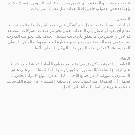
تنظيمية معنية، أو الملاءمة لأي غرض معين، أو قابلية التسويق. ننصحك بشدة
بإجراء فحص تفصيلي خاص بك للمعدات قبل تقديم المزايدات.
التشغيل
لم تُختبر المعدات تحت حمل ولم تُشغَّل على جميع السرعات المتاحة. نحن لا
نقدم أي تعهد أو ضمان بأن المعدات تعمل وفق مواصفات الشركات المصنعة.
لم يُجرَ أي فحص في ما يتعلق بأي جانب تشغيلي بخلاف تلك الجوانب المدرجة
صراحة في هذه الوثيقة. تم توفير صور مختارة لبعض مكونات الهيكل السفلي
الفردية، وقد لا تعكس هذه الصور حالة الهيكل السفلي بأكمله.
الأبعاد
القياسات مُقدمة بشكل تقريبي فقط. قد تختلف الأبعاد الفعلية للحمولة بناءً
على ارتفاع الشاحنة/المقطورة وتكوين/وضع الآلة المُحمَّلة. تقع على عاتق
المشتري مسؤولية قياس جميع الأحمال قبل مغادرة موقع المزاد الخاص بنا
لضمان أن الحمولة آمنة للنقل. يجب أن يتحقق المشتري من جميع القياسات.
لا تعتمد على هذه القياسات لأغراض النقل.