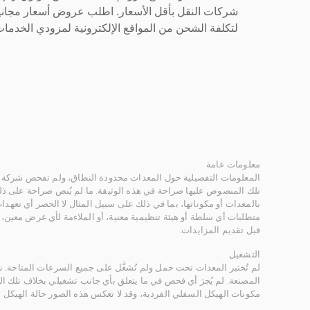
شركات النقل بأقل الأسعار. اطلب عروض أسعار مجاني
لتكلفة الشحن من المواقع الإلكترونية لمزودي الخدمات 
معلومات عامة
المعلومات التفصيلية حول المعدات محدودة النطاق، ولم تفحص شركة ر
تلك المنصوص عليها صراحة في هذه الوثيقة. ما لم يُنص صراحة على ذلك
بالمعدات أو مكوناتها، بما في ذلك على سبيل المثال لا الحصر أي تعهدات 
متطلبات أي سلطة أو هيئة تنظيمية معنية، أو الملاءمة لأي غرض معين
قبل تقديم المزايدات.
التشغيل
لم تُختبر المعدات تحت حمل ولم تُشغَّل على جميع السرعات المتاحة.
المصنعة. لم يُجرَ أي فحص في ما يتعلق بأي جانب تشغيلي بخلاف تلك ا
مكونات الهيكل السفلي الفردية، وقد لا تعكس هذه الصور حالة الهيكل ا