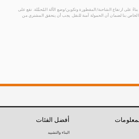
ناءً على ارتفاع الشاحنة/المقطورة وتكوين/وضع الآلة المُحمَّلة. تقع على
الخاص بنا لضمان أن الحمولة آمنة للنقل. يجب أن يتحقق المشتري من
لمعلومات
أفضل الفئات
البناء والتشييد