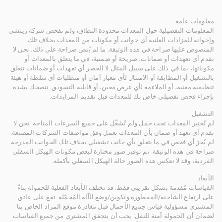
معلومات عامة
المعلومات التفصيلية حول المعدات محدودة النطاق، ولم تفحص شركة ريتشي
وإخوانه للمزادات العلنية أي جوانب أو مكونات من المعدات بخلاف تلك
المنصوص عليها صراحة في هذه الوثيقة. ما لم يُنص صراحة على ذلك، نحن لا
نقدم أي تعهدات أو ضمانات، صريحة أو ضمنية، في ما يتعلق بالمعدات أو
مكوناتها، بما في ذلك على سبيل المثال لا الحصر أي تعهدات أو ضمانات تتعلق
بالتشغيل أو المطابقة أو الامتثال لأي معيار أمان أو متطلبات أي سلطة أو هيئة
تنظيمية معنية، أو الملاءمة لأي غرض معين، أو قابلية التسويق. ننصحك بشدة
بإجراء فحص تفصيلي خاص بك للمعدات قبل تقديم المزايدات.
التشغيل
لم تُختبر المعدات تحت حمل ولم تُشغَّل على جميع السرعات المتاحة. نحن لا
نقدم أي تعهد أو ضمان بأن المعدات تعمل وفق مواصفات الشركات المصنعة.
لم يُجرَ أي فحص في ما يتعلق بأي جانب تشغيلي بخلاف تلك الجوانب المدرجة
صراحة في هذه الوثيقة. تم توفير صور مختارة لبعض مكونات الهيكل السفلي
الفردية، وقد لا تعكس هذه الصور حالة الهيكل السفلي بأكمله.
الأبعاد
القياسات مُقدمة بشكل تقريبي فقط. قد تختلف الأبعاد الفعلية للحمولة بناءً
على ارتفاع الشاحنة/المقطورة وتكوين/وضع الآلة المُحمَّلة. تقع على عاتق
المشتري مسؤولية قياس جميع الأحمال قبل مغادرة موقع المزاد الخاص بنا
لضمان أن الحمولة آمنة للنقل. يجب أن يتحقق المشتري من جميع القياسات.