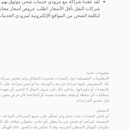
لقد عقدنا شراكة مع مزودي خدمات شحن موثوق بهم لنُ
شركات النقل بأقل الأسعار. اطلب عروض أسعار مجاني
لتكلفة الشحن من المواقع الإلكترونية لمزودي الخدمات 
معلومات عامة
المعلومات التفصيلية حول المعدات محدودة النطاق، ولم تفحص شركة ر
تلك المنصوص عليها صراحة في هذه الوثيقة. ما لم يُنص صراحة على ذلك
بالمعدات أو مكوناتها، بما في ذلك على سبيل المثال لا الحصر أي تعهدات 
متطلبات أي سلطة أو هيئة تنظيمية معنية، أو الملاءمة لأي غرض معين
قبل تقديم المزايدات.
التشغيل
لم تُختبر المعدات تحت حمل ولم تُشغَّل على جميع السرعات المتاحة.
المصنعة. لم يُجرَ أي فحص في ما يتعلق بأي جانب تشغيلي بخلاف تلك ا
مكونات الهيكل السفلي الفردية، وقد لا تعكس هذه الصور حالة الهيكل ا