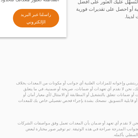
سهِّل عليك العثور على أفضل
ة أو احصل على تقديرات فورية
راسلنا عبر البريد
لدينا.
الإلكتروني
يتشي وإخوانه للمزادات العلنية أي جوانب أو مكونات من المعدات بخلاف
، نحن لا نقدم أي تعهدات أو ضمانات، صريحة أو ضمنية، في ما يتعلق
أو ضمانات تتعلق بالتشغيل أو المطابقة أو الامتثال لأي معيار أمان أو
، أو قابلية التسويق. ننصحك بشدة بإجراء فحص تفصيلي خاص بك للمعدات
 نحن لا نقدم أي تعهد أو ضمان بأن المعدات تعمل وفق مواصفات الشركات
لجوانب المدرجة صراحة في هذه الوثيقة. تم توفير صور مختارة لبعض
لسفلي بأكمله.