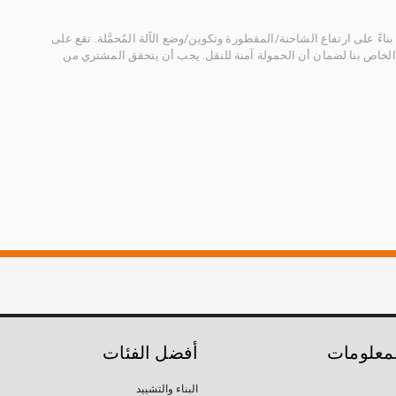
ناءً على ارتفاع الشاحنة/المقطورة وتكوين/وضع الآلة المُحمَّلة. تقع على
الخاص بنا لضمان أن الحمولة آمنة للنقل. يجب أن يتحقق المشتري من
لمعلومات
أفضل الفئات
البناء والتشييد