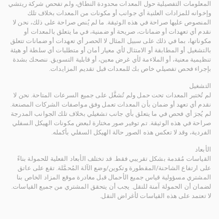
المعلومات التفصيلية حول المعدات محدودة النطاق، ولم تفحص شركة ريتشي
وإخوانه للمزادات العلنية أي جوانب أو مكونات من المعدات بخلاف تلك
المنصوص عليها صراحة في هذه الوثيقة. ما لم يُنص صراحة على ذلك، نحن لا
نقدم أي تعهدات أو ضمانات، صريحة أو ضمنية، في ما يتعلق بالمعدات أو
مكوناتها، بما في ذلك على سبيل المثال لا الحصر أي تعهدات أو ضمانات تتعلق
بالتشغيل أو المطابقة أو الامتثال لأي معيار أمان أو متطلبات أي سلطة أو هيئة
تنظيمية معنية، أو الملاءمة لأي غرض معين، أو قابلية التسويق. ننصحك بشدة
بإجراء فحص تفصيلي خاص بك للمعدات قبل تقديم المزايدات.
التشغيل
لم تُختبر المعدات تحت حمل ولم تُشغَّل على جميع السرعات المتاحة. نحن لا
نقدم أي تعهد أو ضمان بأن المعدات تعمل وفق مواصفات الشركات المصنعة.
لم يُجرَ أي فحص في ما يتعلق بأي جانب تشغيلي بخلاف تلك الجوانب المدرجة
صراحة في هذه الوثيقة. تم توفير صور مختارة لبعض مكونات الهيكل السفلي
الفردية، وقد لا تعكس هذه الصور حالة الهيكل السفلي بأكمله.
الأبعاد
القياسات مُقدمة بشكل تقريبي فقط. قد تختلف الأبعاد الفعلية للحمولة بناءً
على ارتفاع الشاحنة/المقطورة وتكوين/وضع الآلة المُحمَّلة. تقع على عاتق
المشتري مسؤولية قياس جميع الأحمال قبل مغادرة موقع المزاد الخاص بنا
لضمان أن الحمولة آمنة للنقل. يجب أن يتحقق المشتري من جميع القياسات.
لا تعتمد على هذه القياسات لأغراض النقل.